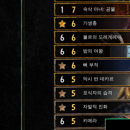
1
7
속삭 마녀: 공물
6
기생충
6
6
볼르의 도레게레이
6
6
밤의 여왕
6
뼈 부적
6
5
막시 반 데카르
5
포식자의 습격
5
자발적 진화
6
5
키메라