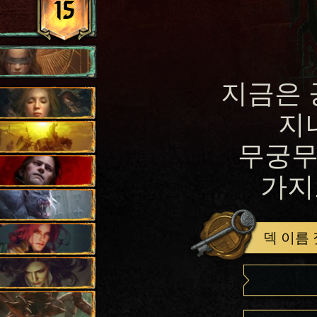
15
지금은 
지
무궁무
가지
덱 이름