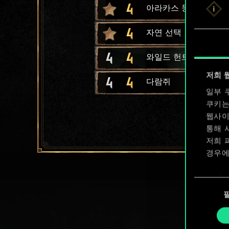
4
아라카스 둥지
4
자연 선택
4
4
와일드 헌트 기수
저희 
4
4
다람쥐
일부 
쿠키는
웹사이
통해 
저희 
경우에
쿠키 
동
확인할
의
선
택