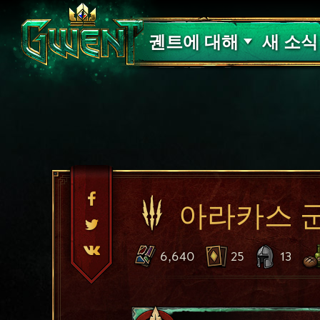
고객 지원
궨트에 대해
새 소식
아라카스 
6,640
25
13