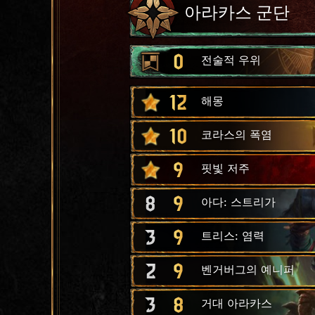
아라카스 군단
0
전술적 우위
12
해몽
10
코라스의 폭염
9
핏빛 저주
8
9
아다: 스트리가
3
9
트리스: 염력
2
9
벤거버그의 예니퍼
3
8
거대 아라카스