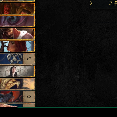
커
x
2
x
2
x
2