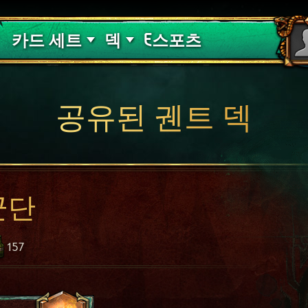
핏빛 저주
덱 가이드
카드 세트
덱
E스포츠
공유된 궨트 덱
군단
157