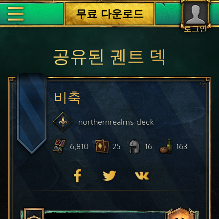
무료 다운로드
로그인
공유된 궨트 덱
비축
northernrealms
deck
6,810
25
16
163