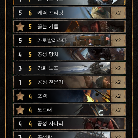
5
6
x
2
케락 프리깃
5
끓는 기름
5
5
x
2
카로발리스타
4
5
공성 망치
3
5
x
2
강화 노포
1
5
x
2
공성 전문가
4
x
2
포격
4
x
2
도르래
4
4
공성 사다리
3
4
x
2
공성탑