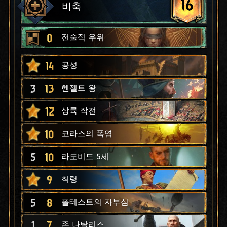
16
비축
0
전술적 우위
14
공성
3
13
헨젤트 왕
12
상륙 작전
10
코라스의 폭염
5
10
라도비드 5세
9
칙령
5
8
폴테스트의 자부심
1
7
존 나탈리스