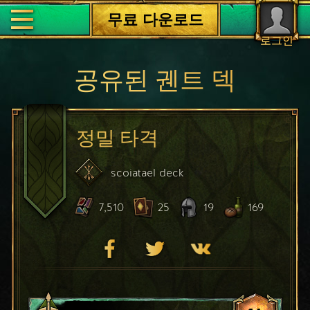
무료 다운로드
로그인
공유된 궨트 덱
정밀 타격
scoiatael
deck
7,510
25
19
169