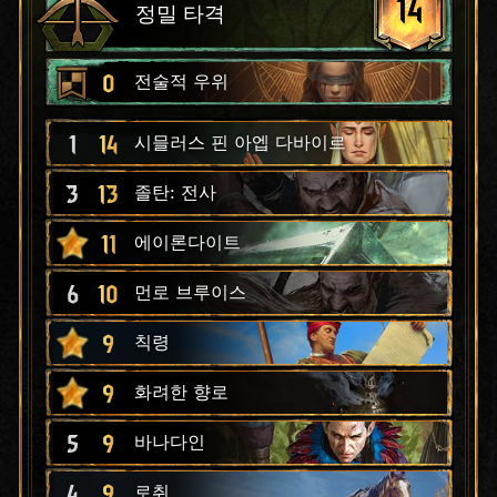
14
정밀 타격
0
전술적 우위
1
14
시믈러스 핀 아엡 다바이르
3
13
졸탄: 전사
11
에이론다이트
6
10
먼로 브루이스
9
칙령
9
화려한 향로
5
9
바나다인
4
9
로취