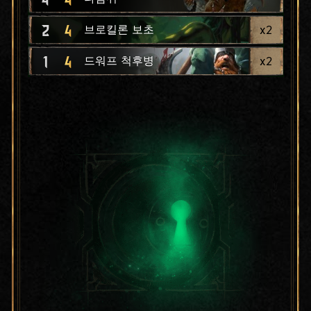
2
4
x
2
브로킬론 보초
1
4
x
2
드워프 척후병