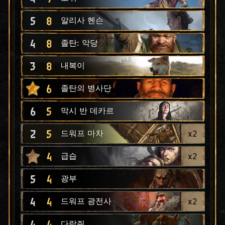
5
8
알리사 헨슨
4
8
졸탄: 악당
3
8
내복이
6
졸탄의 병사단
6
5
막시 반 데카르
2
5
x
2
드워프 마차
4
x
2
급습
5
4
광부
4
4
x
2
드워프 광전사
4
4
다람쥐