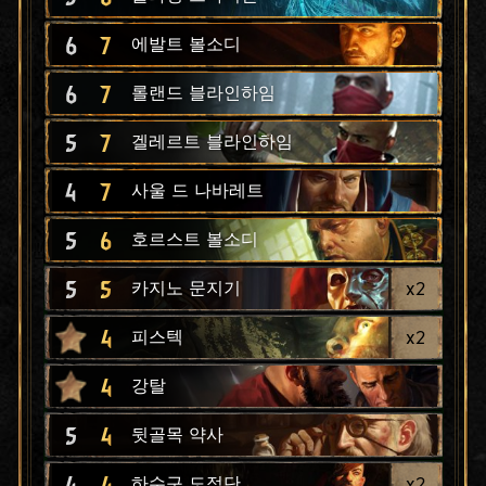
6
7
에발트 볼소디
6
7
롤랜드 블라인하임
5
7
겔레르트 블라인하임
4
7
사울 드 나바레트
5
6
호르스트 볼소디
5
5
x
2
카지노 문지기
4
x
2
피스텍
4
강탈
5
4
뒷골목 약사
4
4
x
2
하수구 도적단