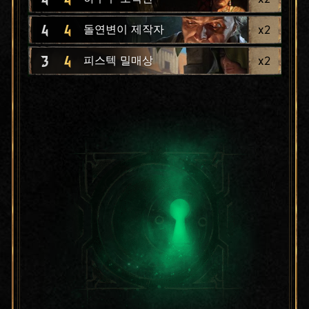
4
4
x
2
돌연변이 제작자
3
4
x
2
피스텍 밀매상