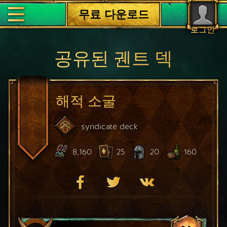
무료 다운로드
로그인
공유된 궨트 덱
해적 소굴
syndicate
deck
8,160
25
20
160