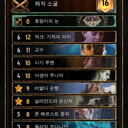
16
해적 소굴
0
호랑이의 눈
6
12
작크: 기적의 아이
6
11
교수
4
10
시기 루벤
4
10
사생아 주니어
9
비발디 은행
8
살라만드라 은신처
5
8
폰 헤르스트 중위
3
8
플라잉 르다니안