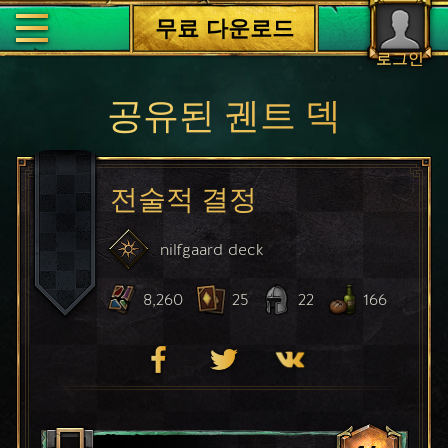
무료 다운로드
로그인
공유된 궨트 덱
전술적 결정
nilfgaard
deck
8,260
25
22
166