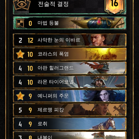
16
전술적 결정
0
마법 등불
2
12
사악한 눈의 이바르
10
코라스의 폭염
4
10
아판 힐러그랜드
4
10
라몬 타이어코넬
9
예니퍼의 주문
5
9
제르맹 피캉
4
9
로취
3
8
내복이