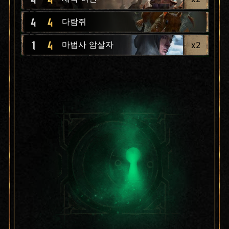
4
4
다람쥐
1
4
x
2
마법사 암살자