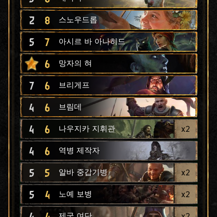
2
8
스노우드롭
5
7
아시르 바 아나히드
6
망자의 혀
7
6
브리게프
4
6
브림데
4
6
x
2
나우지카 지휘관
4
6
역병 제작자
5
5
x
2
알바 중갑기병
5
4
x
2
노예 보병
4
4
x
2
제국 여단