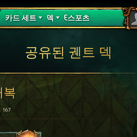
핏빛 저주
덱 가이드
카드 세트
덱
E스포츠
공유된 궨트 덱
매복
167