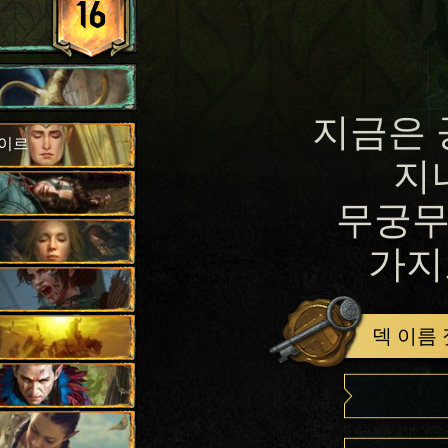
16
지금은 
바이르
지
무궁무
가지
덱 이름