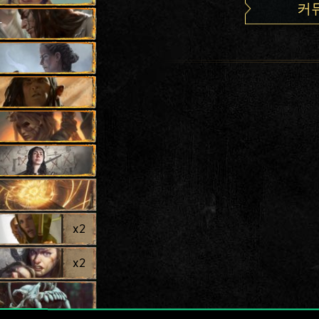
커
나
x
2
x
2