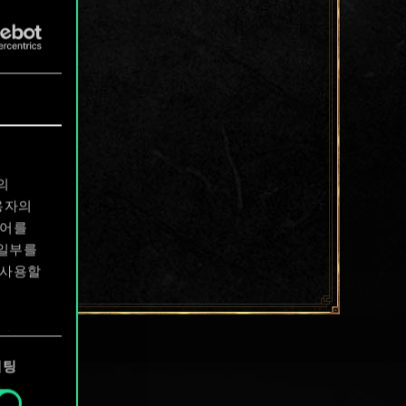
의
용자의
디어를
 일부를
 사용할
에서
케팅