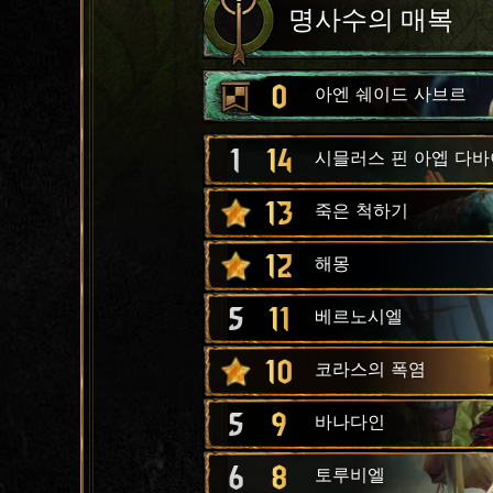
명사수의 매복
0
아엔 쉐이드 사브르
1
14
시믈러스 핀 아엡 다
13
죽은 척하기
12
해몽
5
11
베르노시엘
10
코라스의 폭염
5
9
바나다인
6
8
토루비엘