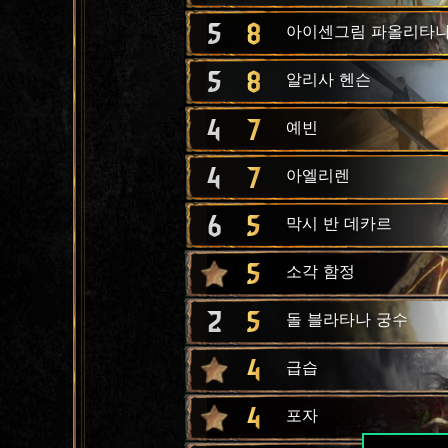
5
8
아이센그림 파올리타
5
8
알리사 헨슨
4
7
예빈
4
7
아엘리렌
6
5
막시 반 데카르
5
소각 함정
2
5
돌 블라타나 궁수
4
급습
4
포자