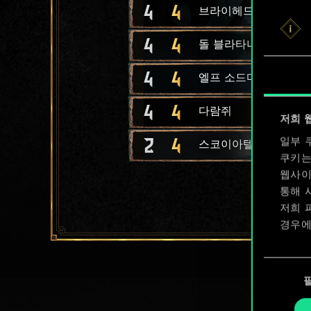
4
4
브라이헤드 공병대
4
4
돌 블라타나 궁병
4
4
엘프 소드마스터
4
4
다람쥐
저희 
2
4
일부 
스코이아텔 신참
쿠키는
웹사이
통해 
저희 
경우에
쿠키 
동
확인할
의
선