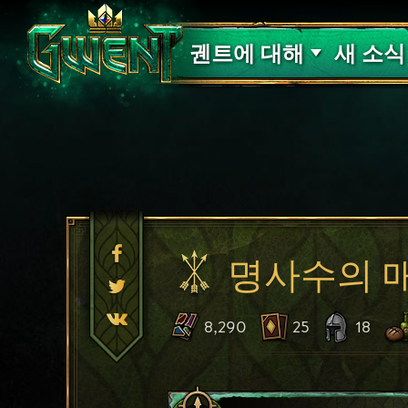
고객 지원
궨트에 대해
새 소식
명사수의 
8,290
25
18