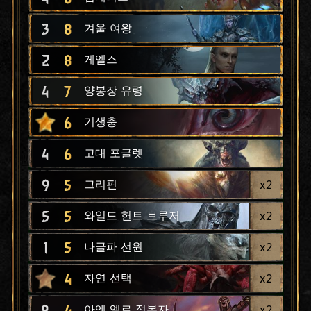
3
8
겨울 여왕
2
8
게엘스
4
7
양봉장 유령
6
기생충
4
6
고대 포글렛
9
5
x
2
그리핀
5
5
x
2
와일드 헌트 브루저
1
5
x
2
나글파 선원
4
x
2
자연 선택
8
4
x
2
아엔 엘르 정복자