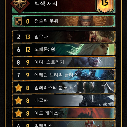
15
백색 서리
0
전술적 우위
2
13
맘무나
6
12
오베론: 왕
8
9
아다: 스트리가
7
9
에레딘 브리악 글라스
8
임레리스의 분노
8
나글파
8
아드 게에스
4
8
임레리스