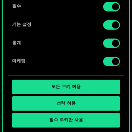
동
커뮤니티 덱 둘러보기
쿠키 사용에 관한 세부 사항이나 관련 설정은 아래의
필수
의
"Settings" 메뉴에서 확인할 수 있습니다.
선
택
기본 설정
통계
마케팅
모든 쿠키 허용
선택 허용
궨트 한 판 어떠신가요?
필수 쿠키만 사용