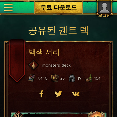
무료 다운로드
로그인
공유된 궨트 덱
백색 서리
monsters
deck
7,440
25
19
164