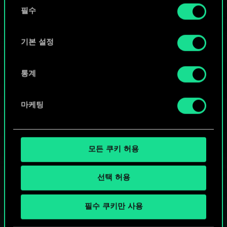
동
커뮤니티 덱 둘러보기
쿠키 사용에 관한 세부 사항이나 관련 설정은 아래의
필수
의
"Settings" 메뉴에서 확인할 수 있습니다.
선
택
기본 설정
통계
마케팅
모든 쿠키 허용
선택 허용
궨트 한 판 어떠신가요?
필수 쿠키만 사용