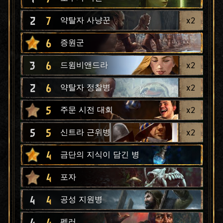
2
7
x
2
약탈자 사냥꾼
6
증원군
3
6
x
2
드윔비앤드라
2
6
x
2
약탈자 정찰병
5
x
2
주문 시전 대회
5
5
x
2
신트라 근위병
4
금단의 지식이 담긴 병
4
포자
4
4
공성 지원병
4
4
펠러