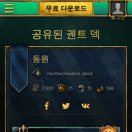
무료 다운로드
로그인
공유된 궨트 덱
동원
northernrealms
deck
7,300
25
15
168