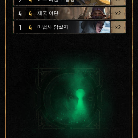
4
4
x
2
제국 여단
1
4
x
2
마법사 암살자