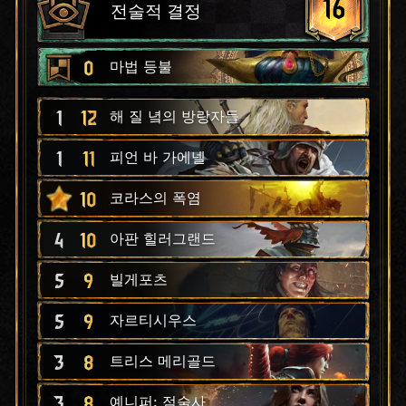
16
전술적 결정
0
마법 등불
1
12
해 질 녘의 방랑자들
1
11
피언 바 가에넬
10
코라스의 폭염
4
10
아판 힐러그랜드
5
9
빌게포츠
5
9
자르티시우스
3
8
트리스 메리골드
3
8
예니퍼: 점술사