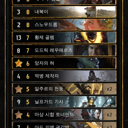
3
8
내복이
2
8
스노우드롭
13
7
황제 골렘
8
7
도드릭 레우매르츠
6
망자의 혀
4
6
역병 제작자
5
x
2
알주르의 천둥
9
5
닐프가드 기사
4
x
2
마상 시합 토너먼트
7
4
x
2
아드 피엔 귀갑병