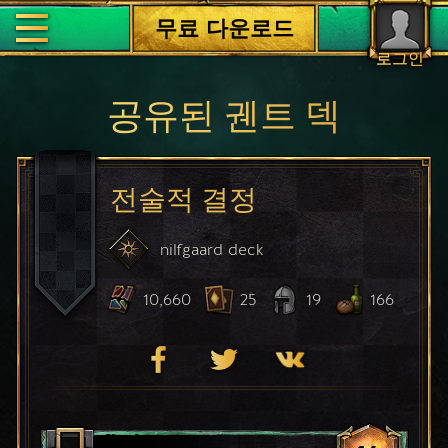
무료 다운로드
로그인
공유된 궨트 덱
전술적 결정
nilfgaard
deck
10,660
25
19
166