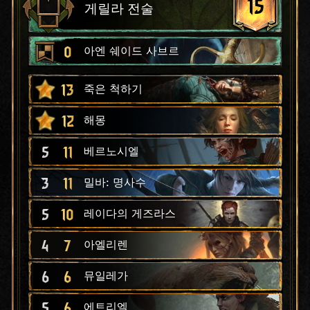
15
게릴라 전술
0
아엔 쉐이드 사브르
13
죽은 척하기
12
해몽
5
11
베르노시엘
3
11
밀바: 명사수
5
10
레이다의 게즈라스
4
7
아엘리렌
6
6
뮤일레가
5
6
에트리엘