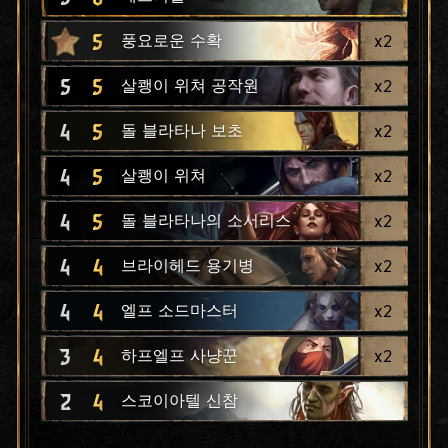
5
x
2
풍요로운 수확
5
5
x
2
살쾡이 위쳐 공작원
4
5
x
2
돌 블라타나 보초
4
5
x
2
살쾡이 위쳐
4
5
x
2
돌 블라타나의 소서리스
4
4
x
2
브라이헤드 용기병
4
4
x
2
엘프 소드마스터
3
4
x
2
하프엘프 사냥꾼
2
4
스코이아텔 신참