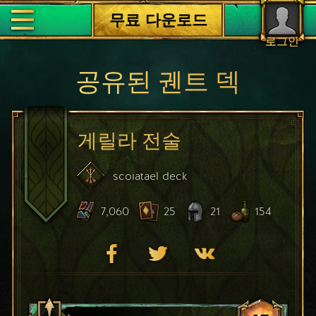
무료 다운로드
로그인
공유된 궨트 덱
게릴라 전술
scoiatael
deck
7,060
25
21
154