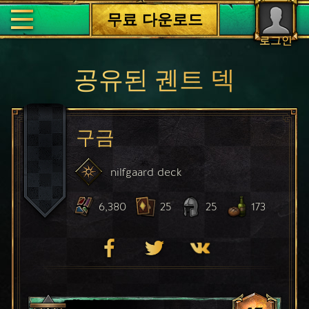
무료 다운로드
로그인
공유된 궨트 덱
구금
nilfgaard
deck
6,380
25
25
173