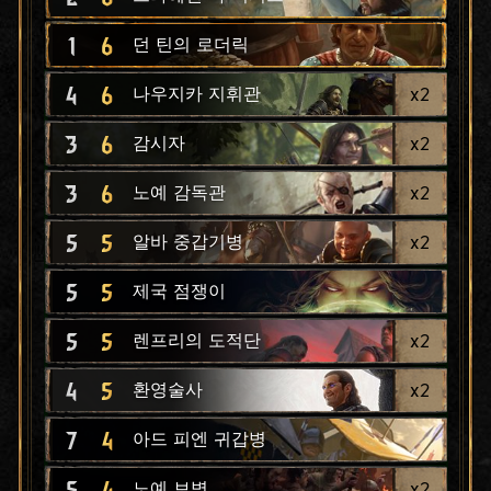
1
6
던 틴의 로더릭
4
6
x
2
나우지카 지휘관
3
6
x
2
감시자
3
6
x
2
노예 감독관
5
5
x
2
알바 중갑기병
5
5
제국 점쟁이
5
5
x
2
렌프리의 도적단
4
5
x
2
환영술사
7
4
아드 피엔 귀갑병
5
4
x
2
노예 보병