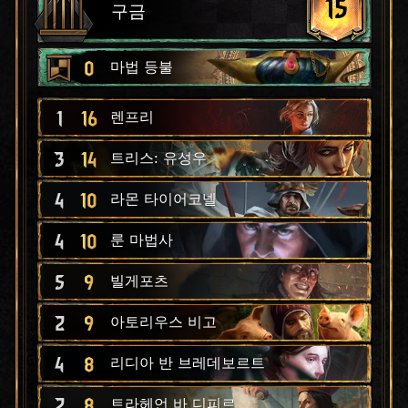
15
구금
0
마법 등불
1
16
렌프리
3
14
트리스: 유성우
4
10
라몬 타이어코넬
4
10
룬 마법사
5
9
빌게포츠
2
9
아토리우스 비고
4
8
리디아 반 브레데보르트
2
8
트라헤언 바 디피르