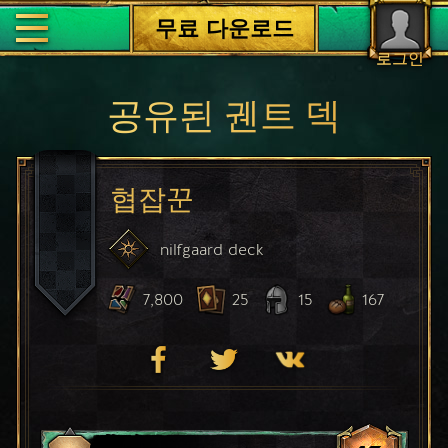
무료 다운로드
로그인
공유된 궨트 덱
협잡꾼
nilfgaard
deck
7,800
25
15
167