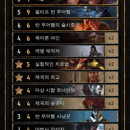
5
9
필리프 반 무어헴
6
6
반 무어헴의 술시중꾼
4
6
x
2
목마른 여인
4
6
x
2
역병 제작자
5
x
2
실험적인 치료법
4
x
2
제국의 외교
4
x
2
마상 시합 토너먼트
4
4
x
2
제국의 송곳니
3
4
반 무어헴 사냥꾼
1
4
x
2
마법사 암살자