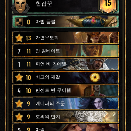
15
협잡꾼
0
마법 등불
13
가면무도회
7
11
얀 칼베이트
1
11
피언 바 가에넬
10
비고의 재갈
4
10
빈센트 반 무어헴
9
예니퍼의 주문
9
호의의 반지
5
9
마랄