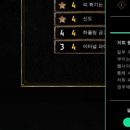
4
피 튀기는 게임
4
신도
4
4
하플링 금고털이범
저희 
3
4
이터널 파이어 신봉자
일부 
쿠키는
웹사이
통해 
저희 
경우에
쿠키 
동
확인할
의
선
택