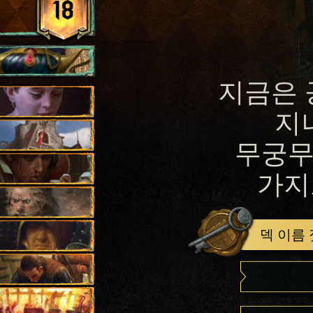
18
지금은 
지
무궁무
가지
덱 이름