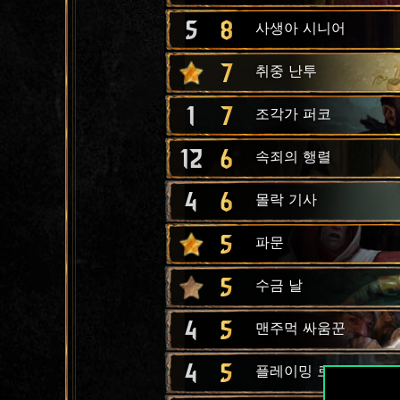
5
8
사생아 시니어
7
취중 난투
1
7
조각가 퍼코
12
6
속죄의 행렬
4
6
몰락 기사
5
파문
5
수금 날
4
5
맨주먹 싸움꾼
4
5
플레이밍 로즈 성직자