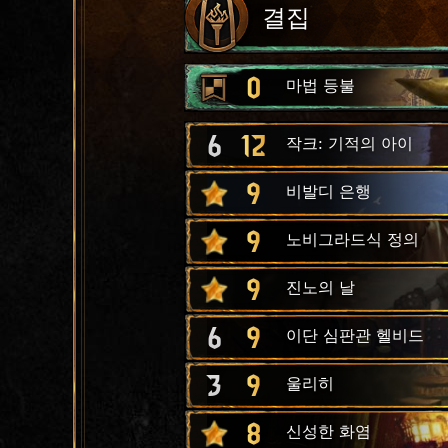
결집
0
마법 등불
6
12
작크: 기적의 아이
9
비발디 은행
9
노비그라드식 정의
9
진노의 날
6
9
이단 심판관 헬비드
3
9
울리히
8
신성한 화염