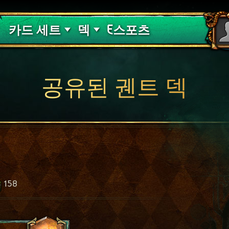
핏빛 저주
덱 가이드
카드 세트
덱
E스포츠
공유된 궨트 덱
158