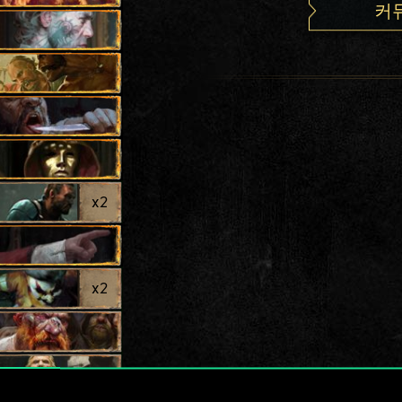
커
x
2
x
2