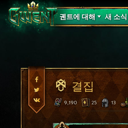
고객 지원
궨트에 대해
새 소식
결집
9,190
25
13