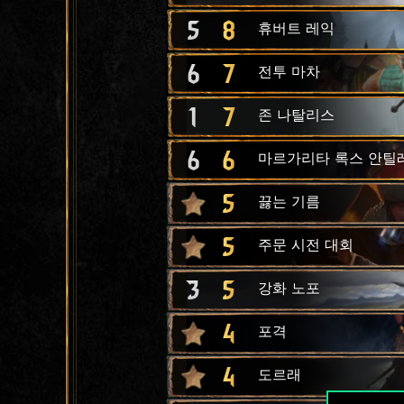
5
8
휴버트 레익
6
7
전투 마차
1
7
존 나탈리스
6
6
마르가리타 록스 안틸
5
끓는 기름
5
주문 시전 대회
3
5
강화 노포
4
포격
4
도르래