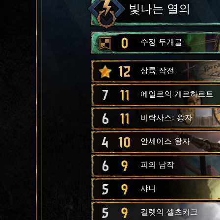
빛나는 열의
0
수정 두개골
12
상륙 작전
7
11
에일르의 게르하르트
6
11
비락사스: 왕자
4
10
안세이스 왕자
6
9
피의 남작
5
9
샤니
5
9
걸렛의 셀츠커크