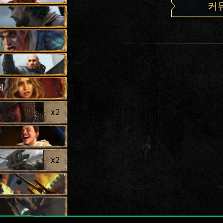
커
레
x
2
x
2