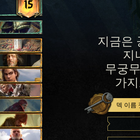
15
지금은 
지
무궁무
가지
덱 이름