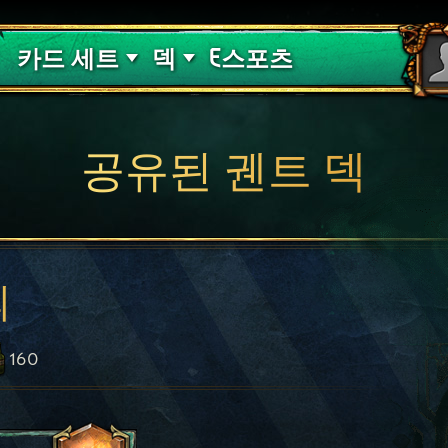
핏빛 저주
덱 가이드
카드 세트
덱
E스포츠
공유된 궨트 덱
의
160