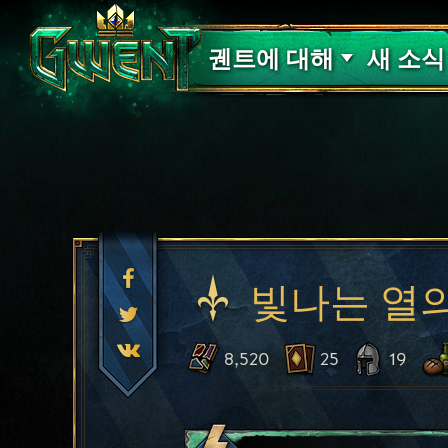
고객 지원
궨트에 대해
새 소식
빛나는 열
8,520
25
19