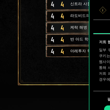
4
4
신트라 사절
4
4
라도비드의 근위병
4
4
케락 해병
4
4
반 아드 학생
저희 
4
4
일부 
아레투자 학생
쿠키는
웹사이
통해 
저희 
경우에
쿠키 
동
확인할
의
선