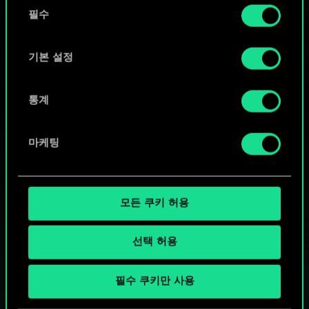
동
커뮤니티 덱 둘러보기
쿠키 사용에 관한 세부 사항이나 관련 설정은 아래의
필수
의
"Settings" 메뉴에서 확인할 수 있습니다.
선
택
기본 설정
통계
마케팅
모든 쿠키 허용
선택 허용
궨트 한 판 어떠신가요?
필수 쿠키만 사용