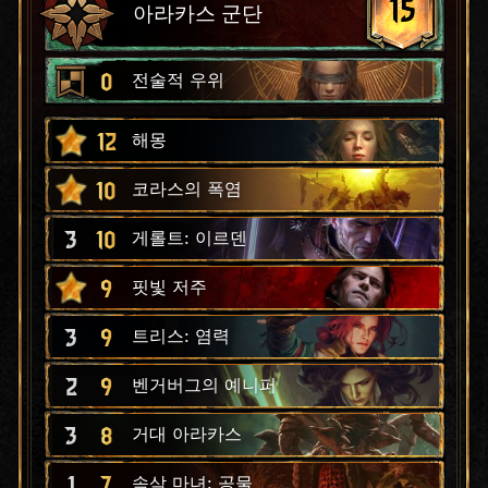
15
아라카스 군단
0
전술적 우위
12
해몽
10
코라스의 폭염
3
10
게롤트: 이르덴
9
핏빛 저주
3
9
트리스: 염력
2
9
벤거버그의 예니퍼
3
8
거대 아라카스
1
7
속삭 마녀: 공물