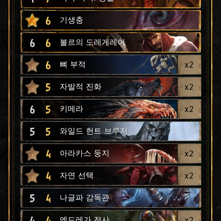
6
기생충
6
6
볼르의 도레게레이
6
x
2
뼈 부적
5
x
2
자발적 진화
6
5
x
2
키메라
5
5
와일드 헌트 브루저
4
x
2
아라카스 둥지
4
x
2
자연 선택
5
4
나글파 감독관
4
4
x
2
엔드레가 전사