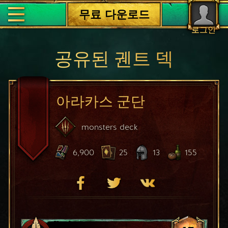
무료 다운로드
로그인
공유된 궨트 덱
아라카스 군단
monsters
deck
6,900
25
13
155