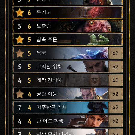
6
무기고
5
6
보츨링
5
압축 주문
5
x
2
북풍
5
5
x
2
그리핀 위쳐
4
5
x
2
케락 경비대
4
x
2
공간 이동
7
4
x
2
저주받은 기사
4
4
x
2
반 아드 학생
3
4
x
2
명상 중인 마법사