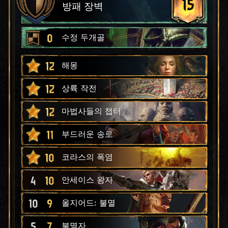
15
방패 장벽
0
수정 두개골
12
해몽
12
상륙 작전
12
마법사들의 챕터
11
부드러운 송로
10
코라스의 폭염
4
10
안세이스 왕자
10
9
올지어드: 불멸
5
7
불멸자