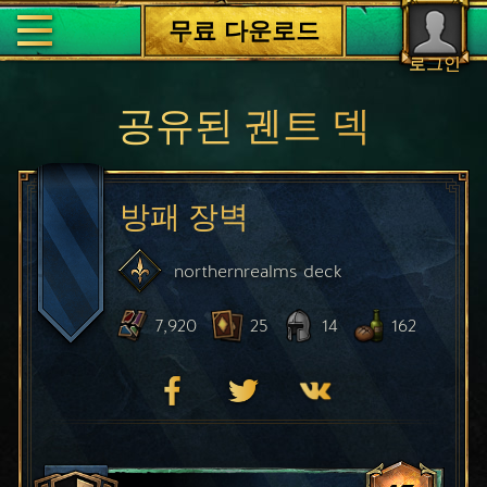
무료 다운로드
로그인
공유된 궨트 덱
방패 장벽
northernrealms
deck
7,920
25
14
162