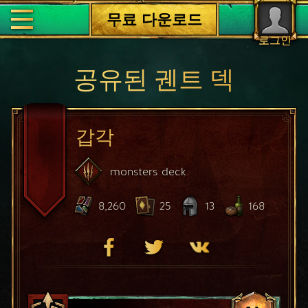
무료 다운로드
로그인
공유된 궨트 덱
갑각
monsters
deck
8,260
25
13
168