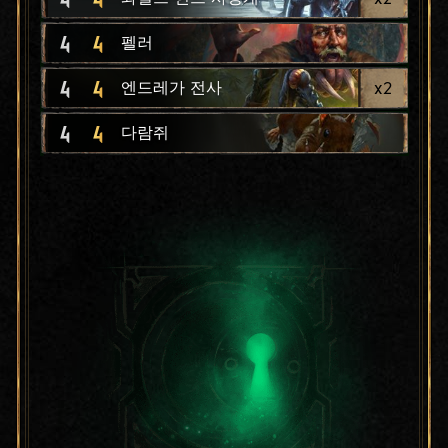
4
4
펠러
4
4
x
2
엔드레가 전사
4
4
다람쥐