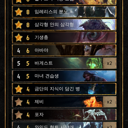
8
임레리스의 분노
8
삼각형 안의 삼각형
6
기생충
4
6
아바야
5
5
x
2
바게스트
4
5
마녀 견습생
4
금단의 지식이 담긴 병
4
x
2
제비
4
포자
4
4
x
2
와일드 헌트 사냥개