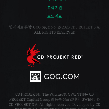
고객 지원
보도 자료
웹 사이트 운영: GOG Sp. z o.o. © 2026 CD PROJEKT S.A.
ALL RIGHTS RESERVED
CD PROJEKT®, The Witcher®, GWENT®는 CD
PROJEKT Capital Group의 등록 상표입니다. GWENT ©
CD PROJEKT S.A. All rights reserved. Developed by CD