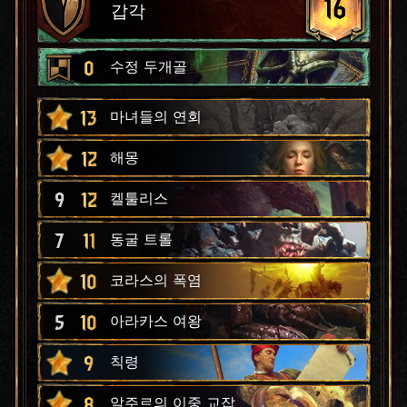
16
갑각
0
수정 두개골
13
마녀들의 연회
12
해몽
9
12
켈툴리스
7
11
동굴 트롤
10
코라스의 폭염
5
10
아라카스 여왕
9
칙령
8
알주르의 이중 교잡