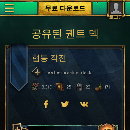
무료 다운로드
로그인
공유된 궨트 덱
협동 작전
northernrealms
deck
8,310
25
22
171