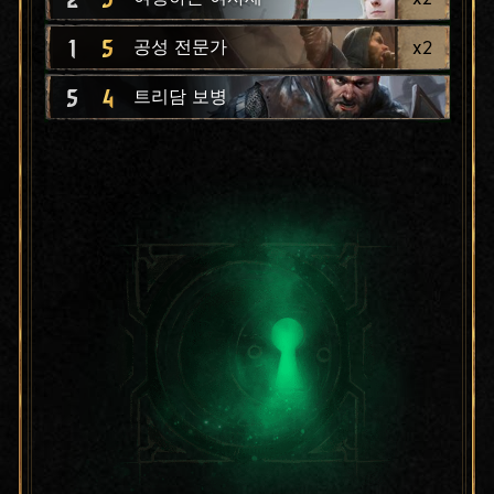
1
5
x
2
공성 전문가
5
4
트리담 보병