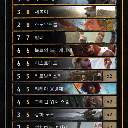
3
8
내복이
2
8
스노우드롭
7
7
탈러
6
6
볼르의 도레게레이
6
6
이스트레드
5
5
x
2
카로발리스타
4
5
리리아 용병대
4
5
x
2
그리핀 위쳐 스승
3
5
x
2
강화 노포
2
5
x
2
여행하는 여사제