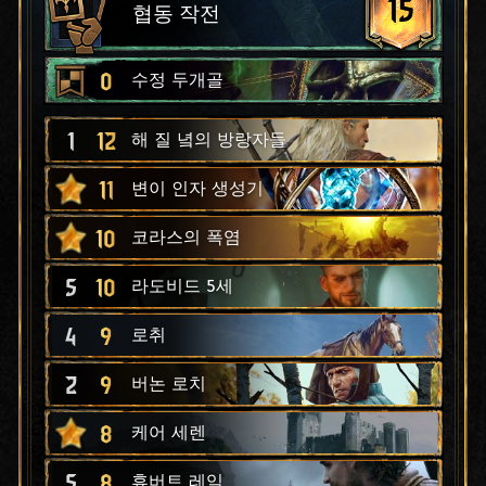
15
협동 작전
0
수정 두개골
1
12
해 질 녘의 방랑자들
11
변이 인자 생성기
10
코라스의 폭염
5
10
라도비드 5세
4
9
로취
2
9
버논 로치
8
케어 세렌
5
8
휴버트 레익