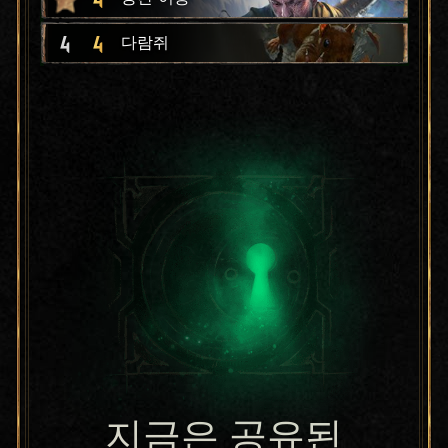
4
4
다람쥐
지금은 공유된