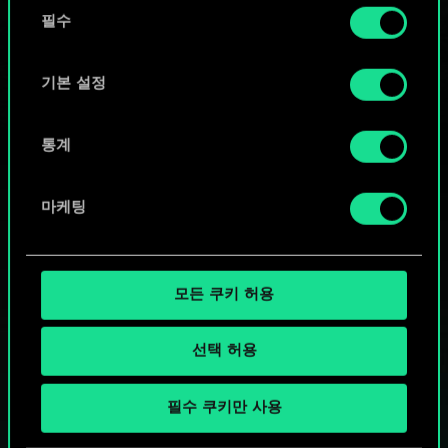
동
커뮤니티 덱 둘러보기
쿠키 사용에 관한 세부 사항이나 관련 설정은 아래의
필수
의
"Settings" 메뉴에서 확인할 수 있습니다.
선
택
기본 설정
통계
마케팅
모든 쿠키 허용
선택 허용
궨트 한 판 어떠신가요?
필수 쿠키만 사용