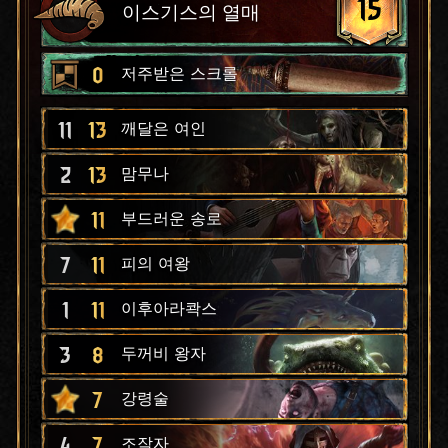
15
이스기스의 열매
0
저주받은 스크롤
11
13
깨달은 여인
2
13
맘무나
11
부드러운 송로
7
11
피의 여왕
1
11
이후아라콱스
3
8
두꺼비 왕자
7
강령술
4
7
조작자