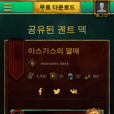
무료 다운로드
로그인
공유된 궨트 덱
이스기스의 열매
monsters
deck
5,930
25
20
165