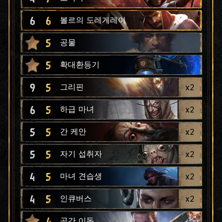
6
6
볼르의 도레게레이
5
공물
5
확대환등기
9
5
x
2
그리핀
6
5
x
2
하급 마녀
5
5
x
2
간 케안
5
5
x
2
자기 섭취자
4
5
x
2
마녀 견습생
4
5
x
2
인큐버스
4
공간 이동