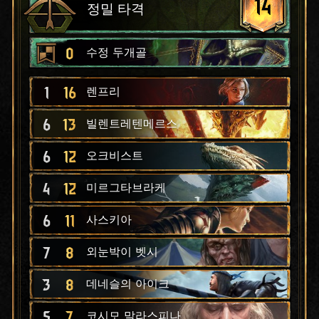
14
정밀 타격
0
수정 두개골
1
16
렌프리
6
13
빌렌트레텐메르스
6
12
오크비스트
4
12
미르그타브라케
6
11
사스키아
7
8
외눈박이 벳시
3
8
데네슬의 아이크
5
7
코시모 말라스피나