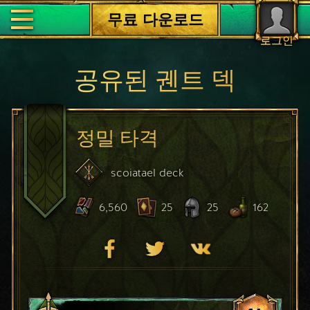
무료 다운로드
로그인
공유된 궨트 덱
정밀 타격
scoiatael
deck
6,560
25
25
162