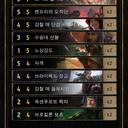
5
5
x
2
렌프리의 도적단
4
5
x
2
강철 매 단검 곡예사
3
5
수송대 선봉
1
5
x
2
노상강도
5
4
x
2
자객
4
4
x
2
브라이헤드 장교
4
4
x
2
강철 매 음유시인
2
4
x
2
옥센푸르트 학자
2
4
x
2
브로킬론 보초