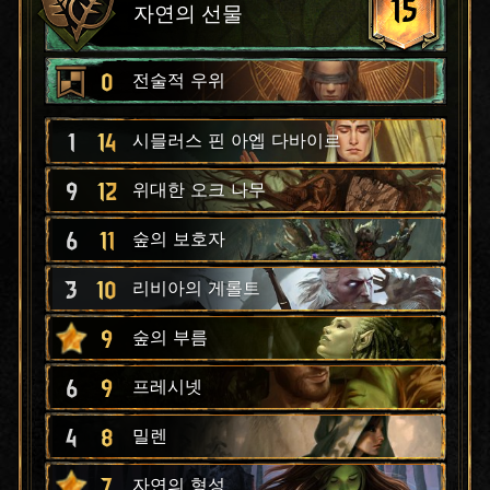
15
자연의 선물
0
전술적 우위
1
14
시믈러스 핀 아엡 다바이르
9
12
위대한 오크 나무
6
11
숲의 보호자
3
10
리비아의 게롤트
9
숲의 부름
6
9
프레시넷
4
8
밀렌
7
자연의 형성