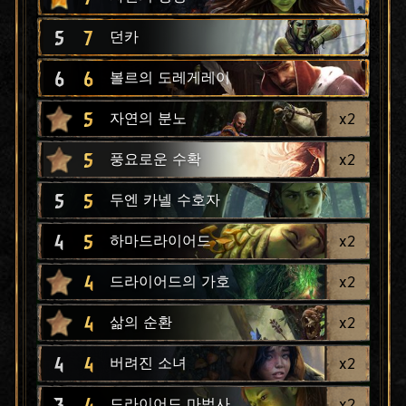
5
7
던카
6
6
볼르의 도레게레이
5
x
2
자연의 분노
5
x
2
풍요로운 수확
5
5
두엔 카넬 수호자
4
5
x
2
하마드라이어드
4
x
2
드라이어드의 가호
4
x
2
삶의 순환
4
4
x
2
버려진 소녀
3
4
x
2
드라이어드 마법사