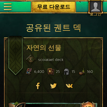
무료 다운로드
로그인
공유된 궨트 덱
자연의 선물
scoiatael
deck
6,400
25
15
160