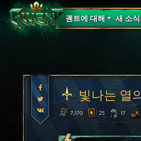
고객 지원
궨트에 대해
새 소식
빛나는 열
7,170
25
17