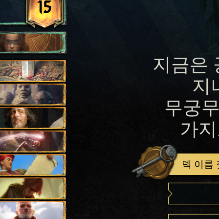
15
지금은 
지
무궁무
가지
덱 이름