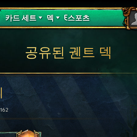
핏빛 저주
덱 가이드
카드 세트
덱
E스포츠
공유된 궨트 덱
의
162