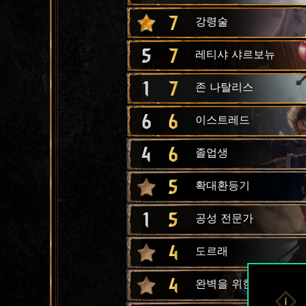
7
강령술
5
7
레티샤 샤르보뉴
1
7
존 나탈리스
6
6
이스트레드
4
6
졸업생
5
확대환등기
1
5
공성 전문가
4
도르래
4
완벽을 위한 훈련