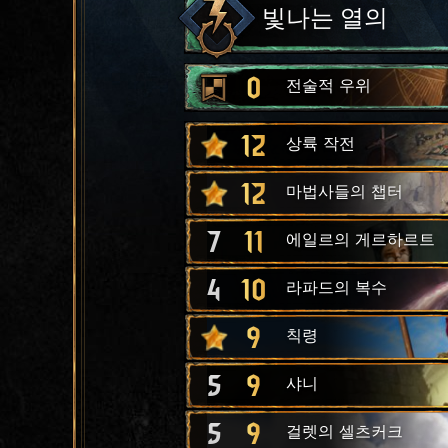
빛나는 열의
0
전술적 우위
12
상륙 작전
12
마법사들의 챕터
7
11
에일르의 게르하르트
4
10
라파드의 복수
9
칙령
5
9
샤니
5
9
걸렛의 셀츠커크