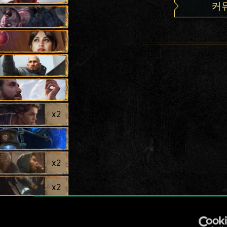
커
x
2
x
2
x
2