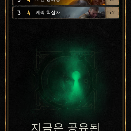
3
4
x
2
케락 학살자
지금은 공유된