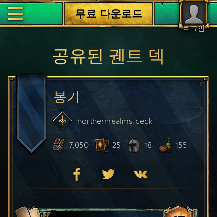
무료 다운로드
로그인
공유된 궨트 덱
봉기
northernrealms
deck
7,050
25
18
155