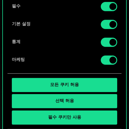
동
커뮤니티 덱 둘러보기
쿠키 사용에 관한 세부 사항이나 관련 설정은 아래의
필수
의
"Settings" 메뉴에서 확인할 수 있습니다.
선
택
기본 설정
통계
마케팅
모든 쿠키 허용
선택 허용
궨트 한 판 어떠신가요?
필수 쿠키만 사용