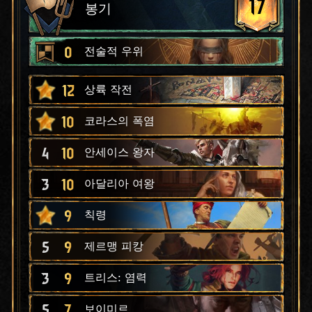
17
봉기
0
전술적 우위
12
상륙 작전
10
코라스의 폭염
4
10
안세이스 왕자
3
10
아달리아 여왕
9
칙령
5
9
제르맹 피캉
3
9
트리스: 염력
5
7
보이미르