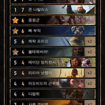
1
7
존 나탈리스
6
증원군
6
뼈 부적
5
6
x
2
케락 프리깃
4
x
2
불태워버려!
5
4
에이단 망치전사
5
4
x
2
리리아 낫쟁이
4
4
x
2
라도비드의 근위병
4
4
다람쥐
3
4
x
2
사원 경비병