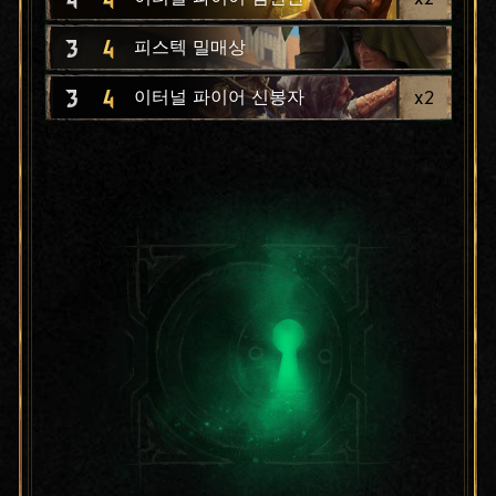
3
4
피스텍 밀매상
3
4
x
2
이터널 파이어 신봉자