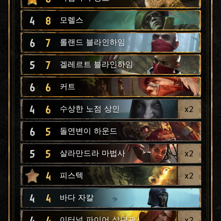
4
8
모렐스
6
7
롤랜드 블라인하임
5
7
겔레르트 블라인하임
6
6
커트
4
6
x
2
수상한 노점 상인
6
5
돌연변이 하운드
5
5
x
2
살라만드라 마법사
4
x
2
피스텍
4
4
바다 자칼
4
4
x
2
이터널 파이어 심판관