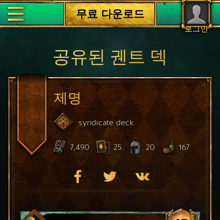
무료 다운로드
로그인
공유된 궨트 덱
제명
syndicate
deck
7,490
25
20
167