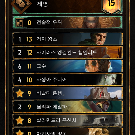
15
제명
0
전술적 우위
1
13
거지 왕초
2
12
사이러스 엥겔킨드 헴멜파트
6
11
교수
4
10
사생아 주니어
9
비발디 은행
2
9
필리파 에일하트
8
살라만드라 은신처
8
마법사의 양초