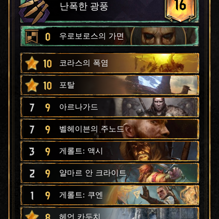
16
난폭한 광풍
0
우로보로스의 가면
10
코라스의 폭염
10
포탈
7
9
아르나가드
7
9
벨헤이븐의 주노드
3
9
게롤트: 액시
2
9
얄마르 안 크라이트
1
9
게롤트: 쿠엔
8
헤언 카두치