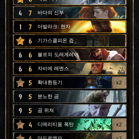
4
7
바다의 신부
1
7
아발라크: 현자
6
기가스콜피온 즙
6
6
볼르의 도레게레이
6
6
자비에 레멘스
5
x
2
확대환등기
9
5
분노한 곰
9
5
곰 위쳐
4
x
2
디메리티움 폭탄
4
x
2
마드로엠므