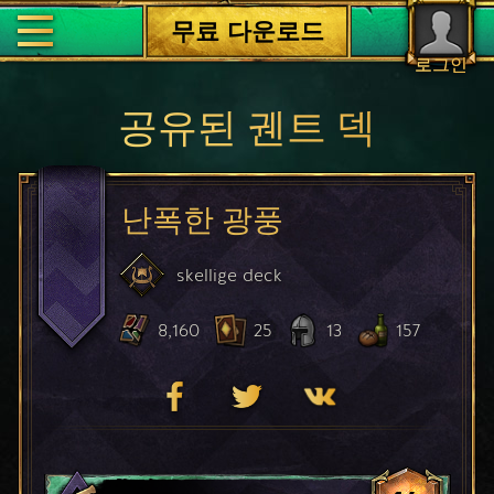
무료 다운로드
로그인
공유된 궨트 덱
난폭한 광풍
skellige
deck
8,160
25
13
157