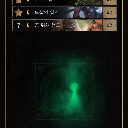
4
x
2
도살의 일격
7
4
x
2
곰 위쳐 생도