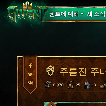
고객 지원
궨트에 대해
새 소식
주름진 주
8,970
25
13