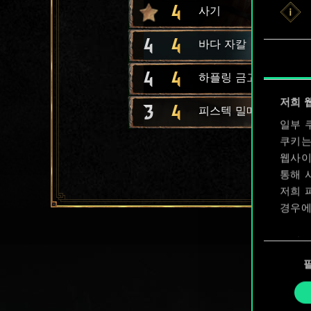
4
사기
4
4
바다 자칼
4
4
하플링 금고털이범
저희 
3
4
피스텍 밀매상
일부 
쿠키는
웹사이
통해 
저희 
경우에
쿠키 
동
확인할
의
선
택