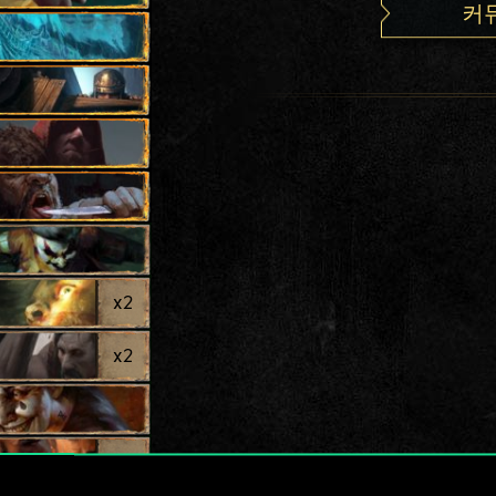
커
x
2
x
2
x
2