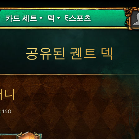
핏빛 저주
덱 가이드
카드 세트
덱
E스포츠
공유된 궨트 덱
머니
160