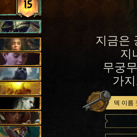
15
지금은 
지
무궁무
가지
덱 이름