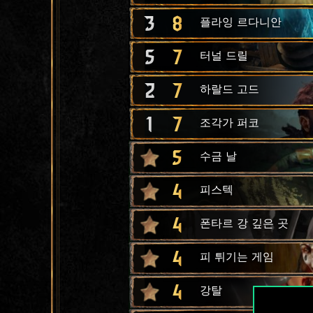
3
8
플라잉 르다니안
5
7
터널 드릴
2
7
하랄드 고드
1
7
조각가 퍼코
5
수금 날
4
피스텍
4
폰타르 강 깊은 곳
4
피 튀기는 게임
4
강탈