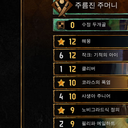
주름진 주머니
0
수정 두개골
12
해몽
6
12
작크: 기적의 아이
1
12
클리버
10
코라스의 폭염
4
10
사생아 주니어
9
노비그라드식 정의
2
9
필리파 에일하트