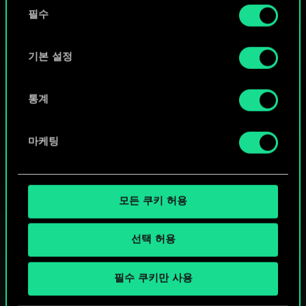
동
커뮤니티 덱 둘러보기
쿠키 사용에 관한 세부 사항이나 관련 설정은 아래의
필수
의
"Settings" 메뉴에서 확인할 수 있습니다.
선
택
기본 설정
통계
마케팅
모든 쿠키 허용
선택 허용
궨트 한 판 어떠신가요?
필수 쿠키만 사용