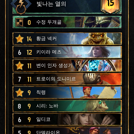
15
빛나는 열의
0
수정 두개골
14
황금 넥커
6
12
키이라 메츠
11
변이 인자 생성기
7
11
트로이의 도니미르
9
칙령
8
9
시리: 노바
6
9
일디코
5
9
단델라이온