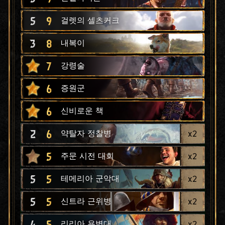
5
9
걸렛의 셀츠커크
3
8
내복이
7
강령술
6
증원군
6
신비로운 책
2
6
x
2
약탈자 정찰병
5
x
2
주문 시전 대회
5
5
x
2
테메리아 군악대
5
5
x
2
신트라 근위병
4
5
x
2
리리아 용병대