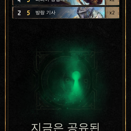
2
5
x
2
방랑 기사
지금은 공유된