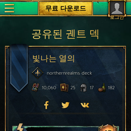
무료 다운로드
로그인
공유된 궨트 덱
빛나는 열의
northernrealms
deck
10,060
25
17
182