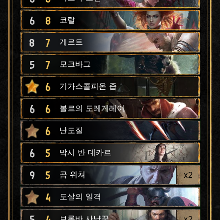
6
8
코랄
8
7
게르트
5
7
모크바그
6
기가스콜피온 즙
6
6
볼르의 도레게레이
6
난도질
6
5
막시 반 데카르
9
5
x
2
곰 위쳐
4
도살의 일격
5
4
x
2
브록바 사냥꾼