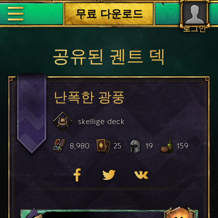
무료 다운로드
로그인
공유된 궨트 덱
난폭한 광풍
skellige
deck
8,980
25
19
159