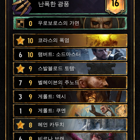
16
난폭한 광풍
0
우로보로스의 가면
10
코라스의 폭염
6
10
램버트: 소드마스터
9
스발블로드 토템
7
9
벨헤이븐의 주노드
3
9
게롤트: 액시
1
9
게롤트: 쿠엔
8
헤언 카두치
6
8
비르나 브랜