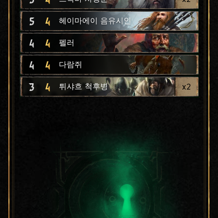
5
4
헤이마에이 음유시인
4
4
펠러
4
4
다람쥐
3
4
x
2
튀샤흐 척후병