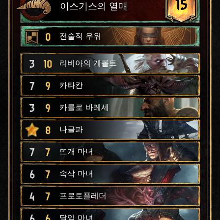
15
이스기스의 열매
0
전술적 우위
3
10
리비아의 게롤트
7
9
카타칸
3
9
카를로 바레세
8
나글파
7
7
뜨개 마녀
6
7
속삭 마녀
4
7
프로토플레더
6
6
달임 마녀