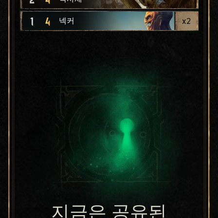
1
4
x
2
넥커
지금은 공유된