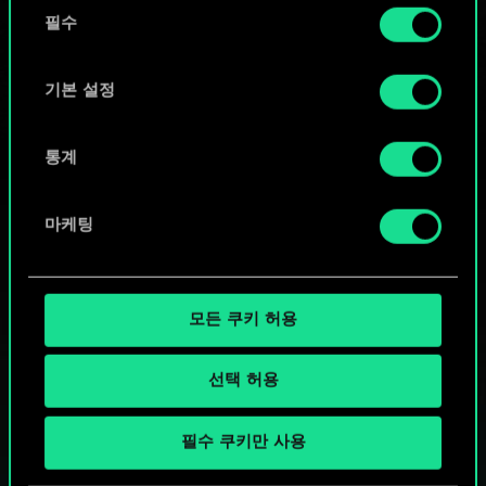
동
커뮤니티 덱 둘러보기
쿠키 사용에 관한 세부 사항이나 관련 설정은 아래의
필수
의
"Settings" 메뉴에서 확인할 수 있습니다.
선
택
기본 설정
통계
마케팅
모든 쿠키 허용
선택 허용
궨트 한 판 어떠신가요?
필수 쿠키만 사용