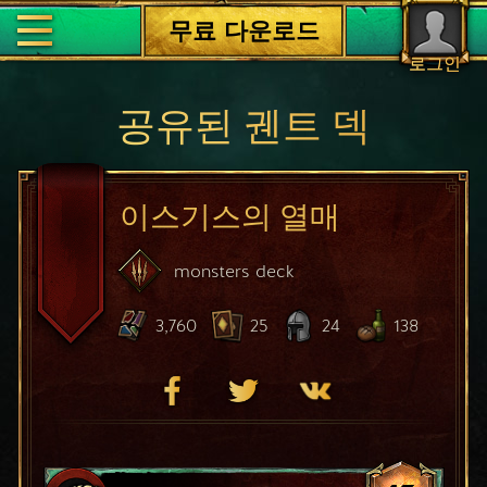
무료 다운로드
로그인
공유된 궨트 덱
이스기스의 열매
monsters
deck
3,760
25
24
138