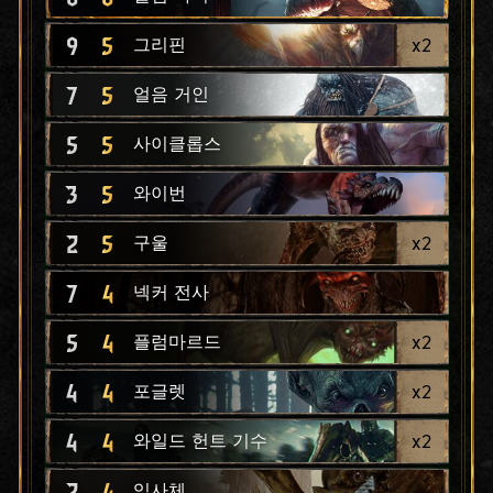
9
5
x
2
그리핀
7
5
얼음 거인
5
5
사이클롭스
3
5
와이번
2
5
x
2
구울
7
4
넥커 전사
5
4
x
2
플럼마르드
4
4
x
2
포글렛
4
4
x
2
와일드 헌트 기수
2
4
익사체