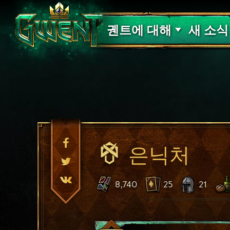
고객 지원
궨트에 대해
새 소식
은닉처
8,740
25
21