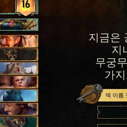
16
지금은 
룻밤
지
무궁무
가지
덱 이름