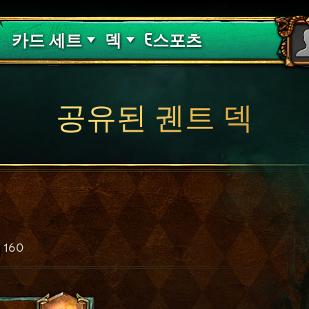
핏빛 저주
덱 가이드
카드 세트
덱
E스포츠
공유된 궨트 덱
160