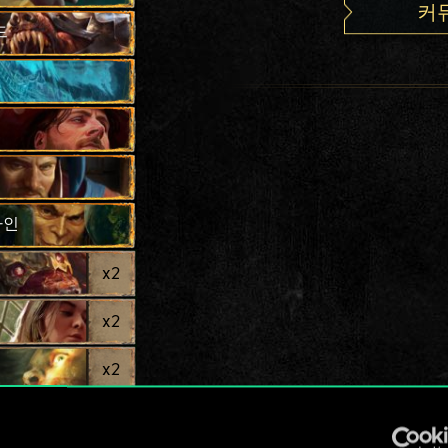
커
드
타인
x
2
x
2
x
2
x
2