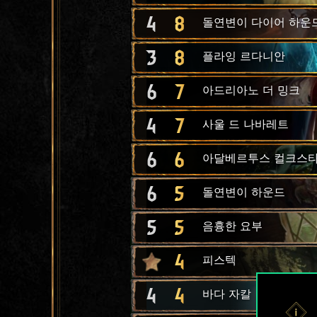
4
8
돌연변이 다이어 하운
3
8
플라잉 르다니안
6
7
아드리아노 더 밍크
4
7
사울 드 나바레트
6
6
아달베르투스 컬크스
6
5
돌연변이 하운드
5
5
음흉한 요부
4
피스텍
4
4
바다 자칼