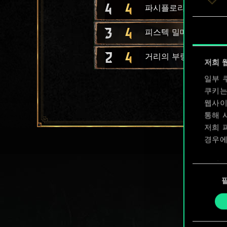
4
4
파시플로라 여인들
3
4
피스텍 밀매상
2
4
거리의 부랑아
저희 
일부 
쿠키는
웹사이
통해 
저희 
경우에
쿠키 
동
확인할
의
선
택