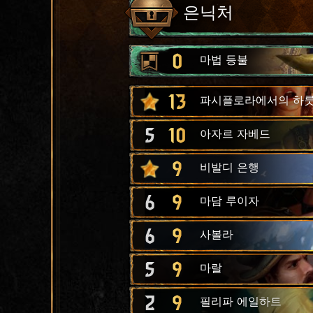
은닉처
0
마법 등불
13
파시플로라에서의 하
5
10
아자르 자베드
9
비발디 은행
6
9
마담 루이자
6
9
사볼라
5
9
마랄
2
9
필리파 에일하트