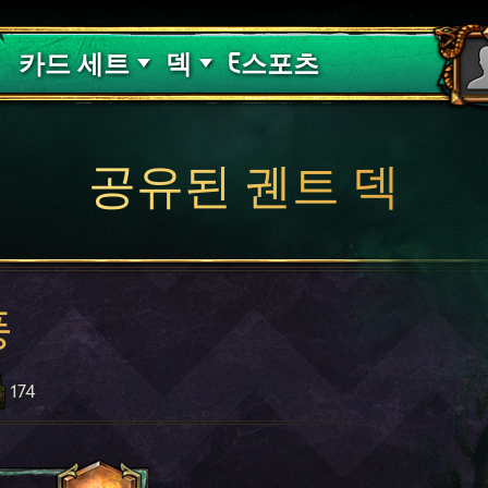
핏빛 저주
덱 가이드
카드 세트
덱
E스포츠
공유된 궨트 덱
풍
174