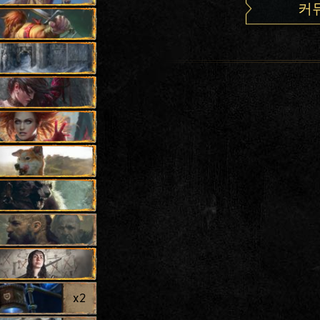
커
x
2