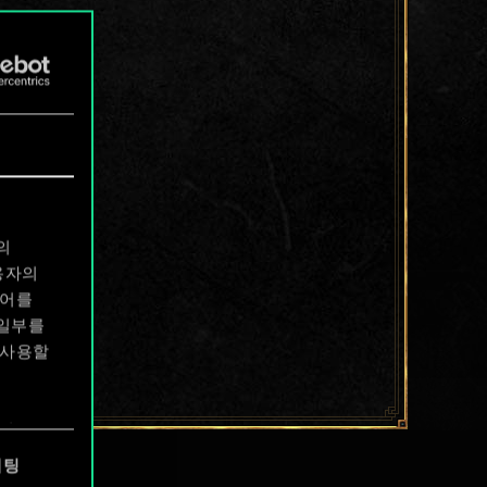
의
용자의
디어를
 일부를
 사용할
에서
케팅