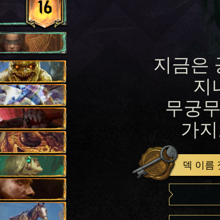
16
지금은 
지
무궁무
가지
덱 이름