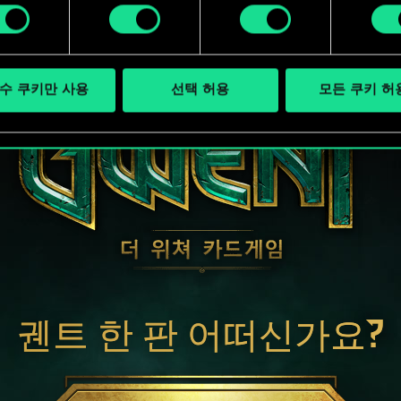
수 쿠키만 사용
선택 허용
모든 쿠키 허
궨트 한 판 어떠신가요?