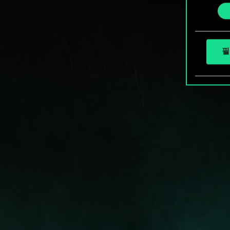
선
택
필