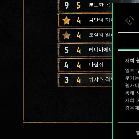
9
5
분노한 곰
4
금단의 지식이 담긴 병
4
도살의 일격
5
4
헤이마에이 음유시인
저희 
4
4
다람쥐
일부 
3
4
쿠키는
튀샤흐 척후병
웹사이
통해 
저희 
경우에
쿠키 
동
확인할
의