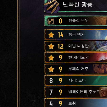
난폭한 광풍
0
전술적 우위
14
황금 넥커
12
마법 나침반
9
헨 게이드 검
9
부패의 저주
8
9
시리: 노바
7
9
벨헤이븐의 주노드
4
9
로취