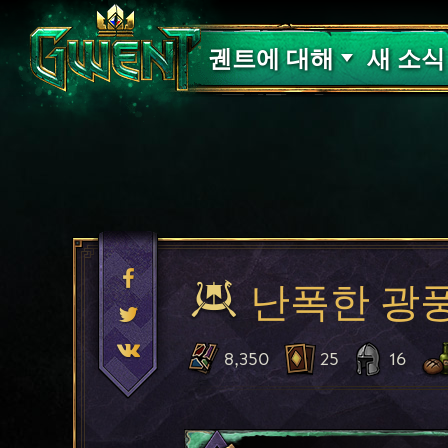
고객 지원
궨트에 대해
새 소식
난폭한 광
8,350
25
16