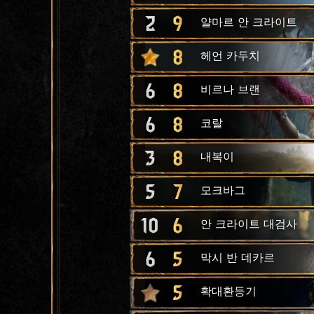
2
9
얄마르 안 크라이트
8
헤언 카두치
6
8
비르나 브랜
6
8
코랄
3
8
내복이
5
7
모크바그
10
6
안 크라이트 대검사
6
5
막시 반 데카르
5
확대환등기