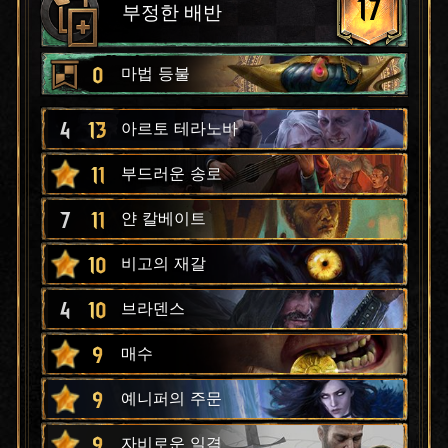
17
부정한 배반
0
마법 등불
4
13
아르토 테라노바
11
부드러운 송로
7
11
얀 칼베이트
10
비고의 재갈
4
10
브라덴스
9
매수
9
예니퍼의 주문
9
자비로운 일격