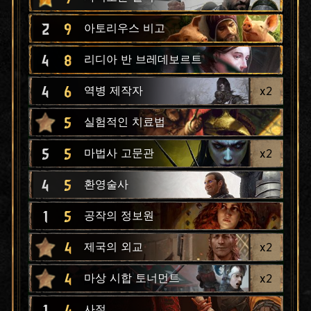
2
9
아토리우스 비고
4
8
리디아 반 브레데보르트
4
6
x
2
역병 제작자
5
실험적인 치료법
5
5
x
2
마법사 고문관
4
5
환영술사
1
5
공작의 정보원
4
x
2
제국의 외교
4
x
2
마상 시합 토너먼트
1
4
사절