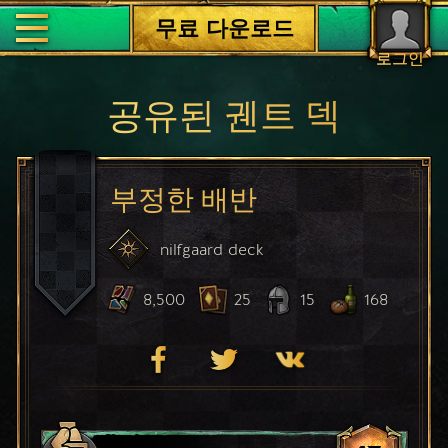
무료 다운로드
로그인
공유된 궨트 덱
부정한 배반
nilfgaard
deck
8,500
25
15
168