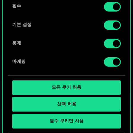
동
커뮤니티 덱 둘러보기
쿠키 사용에 관한 세부 사항이나 관련 설정은 아래의
필수
의
"Settings" 메뉴에서 확인할 수 있습니다.
선
택
기본 설정
통계
마케팅
모든 쿠키 허용
선택 허용
궨트 한 판 어떠신가요?
필수 쿠키만 사용