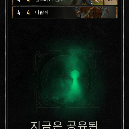
4
4
다람쥐
지금은 공유된