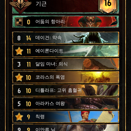
16
기근
0
어둠의 항아리
8
14
데이건: 약속
11
에이론다이트
3
11
달임 마녀: 의식
10
코라스의 폭염
6
10
디틀라프: 고위 흡혈귀
5
10
아라카스 여왕
9
칙령
9
9
이안류 님