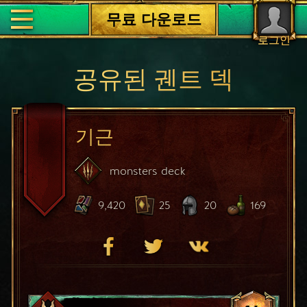
무료 다운로드
로그인
공유된 궨트 덱
기근
monsters
deck
9,420
25
20
169