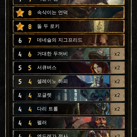
8
속삭이는 언덕
8
돌 두 로키
6
7
데네슬의 지그프리드
4
6
x
2
거대한 두꺼비
5
5
x
2
서큐버스
5
4
x
2
셀레이노 하피
4
4
x
2
포글렛
4
4
x
2
다리 트롤
4
4
펠러
4
4
x
2
엔드레가 전사