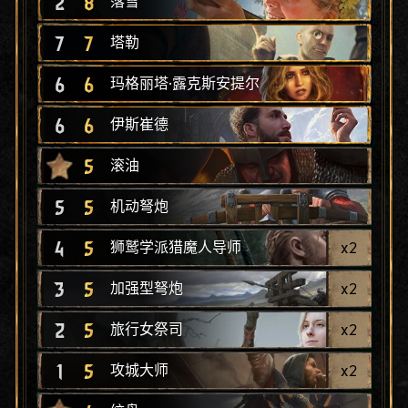
2
8
落雪
7
7
塔勒
6
6
玛格丽塔·露克斯安提尔
6
6
伊斯崔德
5
滚油
5
5
机动弩炮
4
5
x
2
狮鹫学派猎魔人导师
3
5
x
2
加强型弩炮
2
5
x
2
旅行女祭司
1
5
x
2
攻城大师