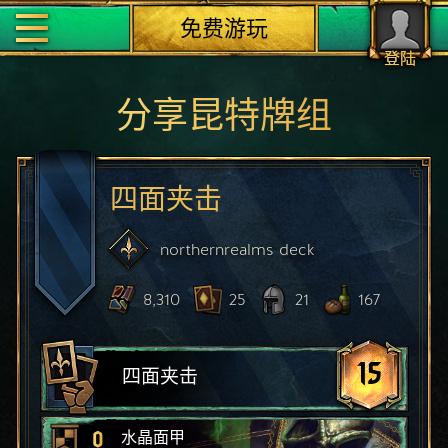
免费游玩
登陆
分享昆特牌组
四面夹击
northernrealms
deck
8,310
25
21
167
15
四面夹击
0
水晶面甲