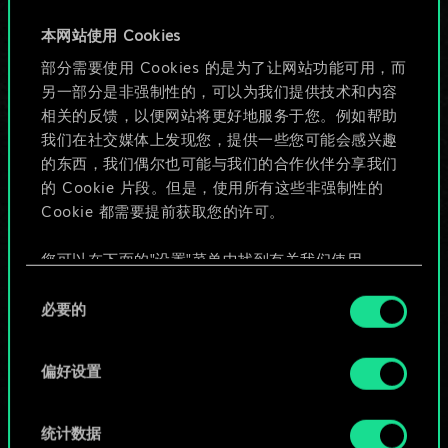
牌，但能做的不止这
本网站使用 Cookies
部分需要使用 Cookies 的是为了让网站功能可用，而
些！
另一部分是非强制性的，可以为我们提供技术和内容
相关的反馈，以便网站将更好地服务于您。例如帮助
我们在社交媒体上发现您，提供一些您可能会感兴趣
给牌组命名并撰写攻略
的东西，我们偶尔也可能与我们的合作伙伴分享我们
的 Cookie 片段。但是，使用所有这些非强制性的
Cookie 都需要提前获取您的许可。
编辑牌组
您可以在下面的"设置"菜单中找到有关我们使用
或
Cookie 的所有详细信息，并调整您对 Cookie 的偏
同
好。一旦您了解了其中的内容并准备好继续，请点
必要的
意
击"确定"。
浏览社区牌组
选
择
偏好设置
统计数据