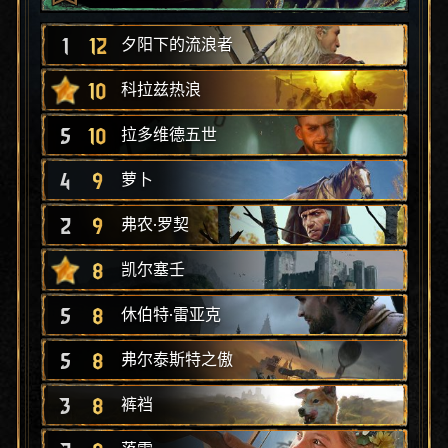
1
12
夕阳下的流浪者
10
科拉兹热浪
5
10
拉多维德五世
4
9
萝卜
2
9
弗农·罗契
8
凯尔塞壬
5
8
休伯特·雷亚克
5
8
弗尔泰斯特之傲
3
8
裤裆