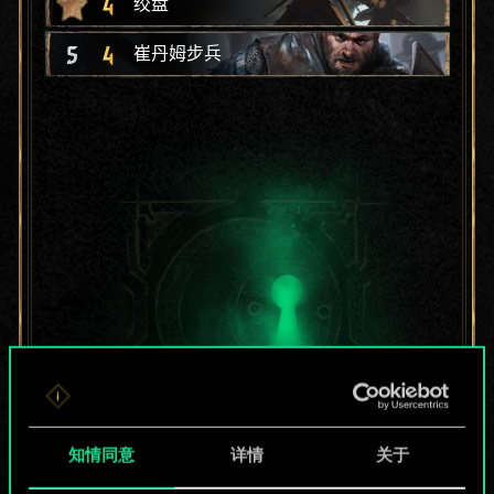
4
绞盘
5
4
崔丹姆步兵
知情同意
详情
关于
目前只是分享了一套