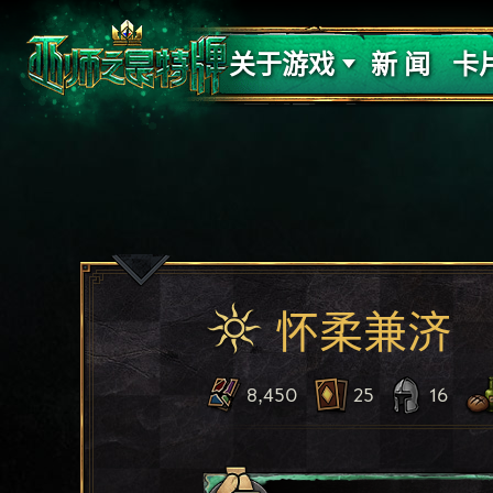
支持
力量
关于游戏
新 闻
卡
怀柔兼济
8,450
25
16