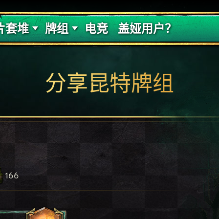
的代价
牌组攻略
片套堆
牌组
电竞
盖娅用户？
分享昆特牌组
166