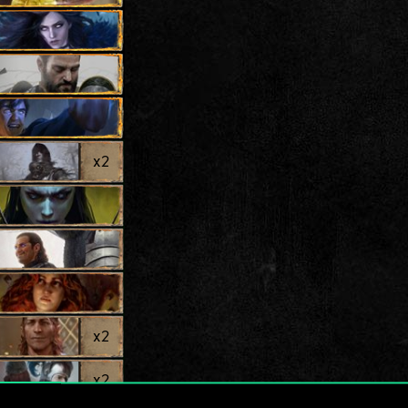
x
2
x
2
x
2