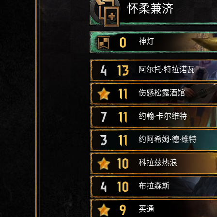
怀柔兼济
0
神灯
4
13
阿尔托·特拉诺瓦
11
伤感松露酒馆
7
11
约翰·卡尔维特
3
11
约阿希姆·德·维特
10
科拉兹热浪
4
10
布拉森斯
9
买通