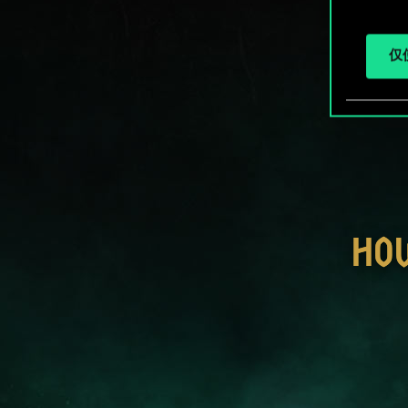
仅使
HO