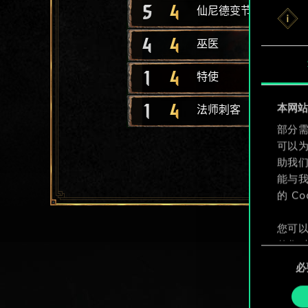
5
4
仙尼德变节者
4
4
巫医
1
4
特使
1
4
本网站使
法师刺客
部分需
可以
助我
能与我
的 C
您可以
整您对
同
定"。
必
意
选
择