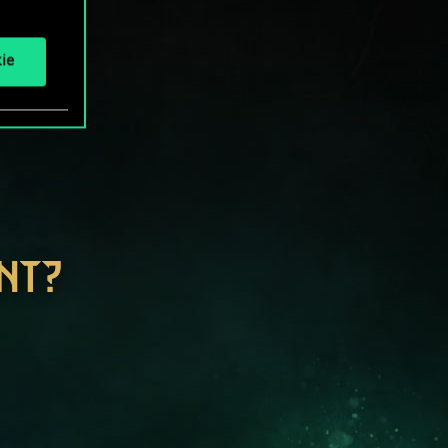
ie
NT?