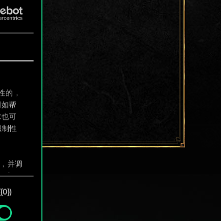
制性的，
例如帮
尔也可
强制性
息，并调
"确
0})