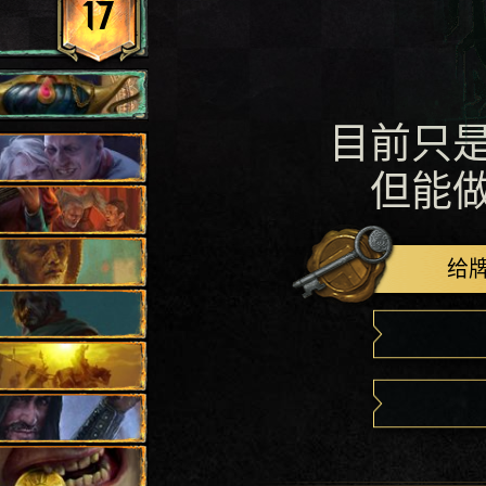
17
目前只
但能
给