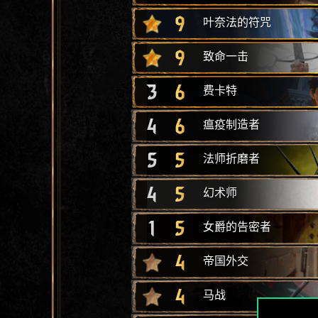
9
叶奈法的符咒
9
致命一击
3
6
费卡特
4
6
瘟疫制造者
5
5
法师折磨者
4
5
幻术师
1
5
女爵的告密者
4
帝国外交
4
马战