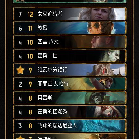
7
12
女巫追猎者
6
11
教授
4
10
西吉·卢文
4
10
霍桑二世
9
维瓦尔第银行
2
9
菲丽芭·艾哈特
4
8
莫雷斯
4
8
霍桑的怪诞秀
3
8
飞翔的瑞达尼亚人