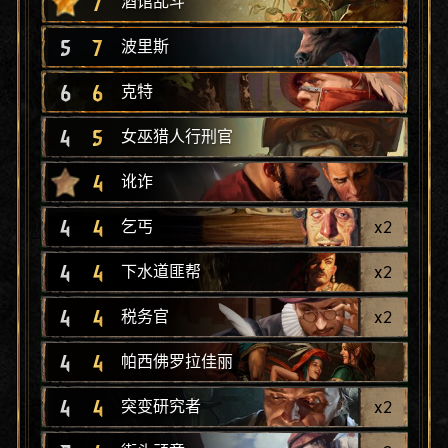
7
酒馆乱斗
5
7
波里斯
6
6
克特
4
5
女巫猎人行刑官
4
讹诈
4
4
x
2
乞丐
4
4
x
2
下水道匪帮
4
4
x
2
税务官
4
4
帕西佛罗拉佳丽
4
4
x
2
突变研究者