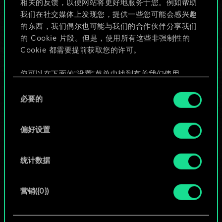
相关的反馈，以便网站将更好地服务于您。例如帮助
些！
我们在社交媒体上发现您，提供一些您可能会感兴趣
的东西，我们偶尔也可能与我们的合作伙伴分享我们
的 Cookie 片段。但是，使用所有这些非强制性的
Cookie 都需要提前获取您的许可。
给牌组命名并撰写攻略
您可以在下面的"设置"菜单中找到有关我们使用
编辑牌组
Cookie 的所有详细信息，并调整您对 Cookie 的偏
同
好。一旦您了解了其中的内容并准备好继续，请点
必要的
意
击"确定"。
或
选
择
偏好设置
浏览社区牌组
统计数据
营销({0})