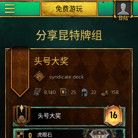
免费游玩
登陆
分享昆特牌组
头号大奖
syndicate
deck
8,140
25
22
158
16
头号大奖
0
虎眼石