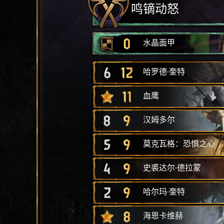
鸣镝动怒
0
水晶面甲
6
12
哈罗德·奎特
11
血鹰
8
9
汉姆多尔
5
9
莫克瓦格：恐惧之心
4
9
史裘达尔·德拉蒙
2
9
哈尔玛·奎特
8
海恩卡维赫