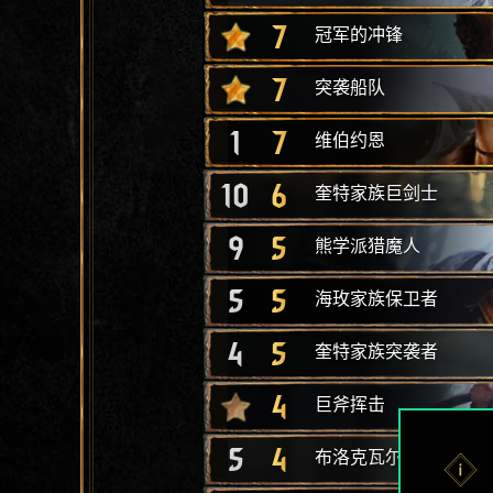
7
冠军的冲锋
7
突袭船队
1
7
维伯约恩
10
6
奎特家族巨剑士
9
5
熊学派猎魔人
5
5
海玫家族保卫者
4
5
奎特家族突袭者
4
巨斧挥击
5
4
布洛克瓦尔家族猎人