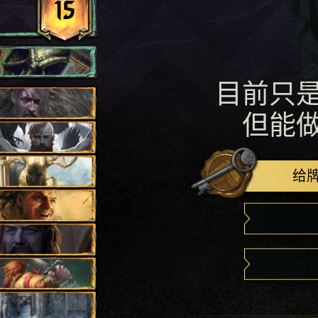
15
目前只
但能
给