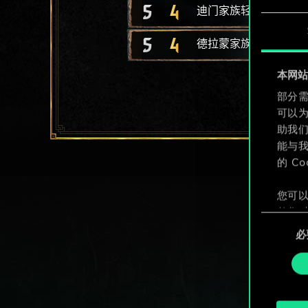
5
4
迪门家族轻型长船
5
4
德拉蒙家族狂战士
本网站使
部分需
可以
助我
能与我
的 C
您可以
整您对
同
定"。
必
意
选
择