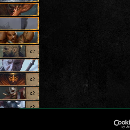
x
2
x
2
x
2
x
2
x
2