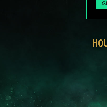
仅使
HO