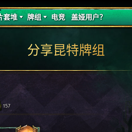
的代价
牌组攻略
片套堆
牌组
电竞
盖娅用户？
分享昆特牌组
157