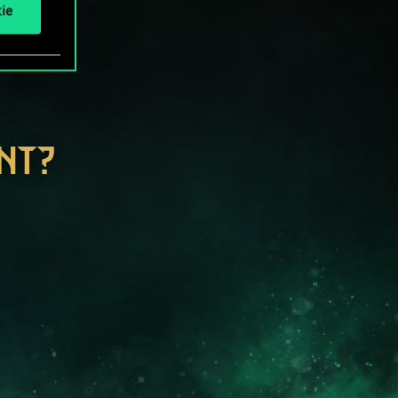
ie
NT?