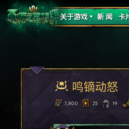
支持
力量
关于游戏
新 闻
卡
鸣镝动怒
7,800
25
19