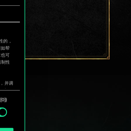
制性的，
例如帮
尔也可
强制性
息，并调
"确
0})