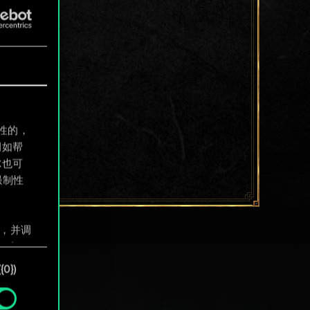
制性的，
例如帮
尔也可
强制性
息，并调
"确
0})