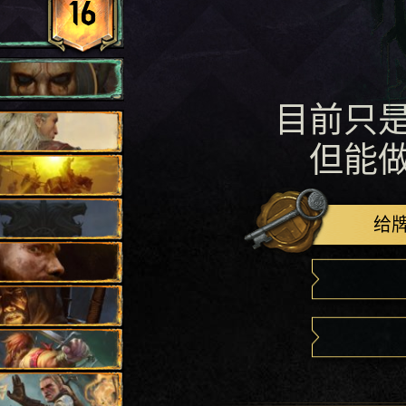
16
目前只
但能
给