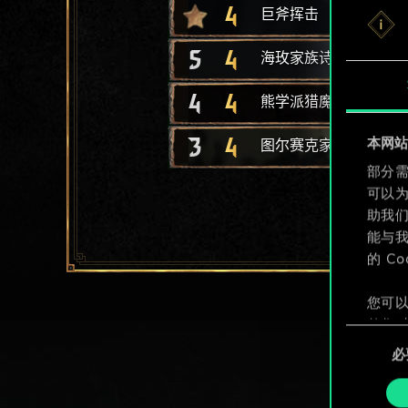
4
巨斧挥击
5
4
海玫家族诗人
4
4
熊学派猎魔人军需官
3
4
本网站使
图尔赛克家族好斗分子
部分需
可以
助我
能与我
的 C
您可以
整您对
同
定"。
必
意
选
择