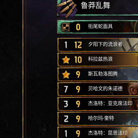
鲁莽乱舞
0
衔尾蛇面具
1
12
夕阳下的流浪者
10
科拉兹热浪
9
斯瓦勃洛图腾
7
9
贝哈文的朱诺德
3
9
杰洛特：亚克席法印
2
9
哈尔玛·奎特
1
9
杰洛特：昆恩法印