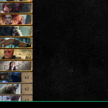
x
2
x
2
x
2