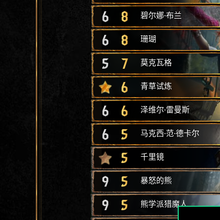
6
8
碧尔娜·布兰
6
8
珊瑚
5
7
莫克瓦格
6
青草试炼
6
6
泽维尔·雷曼斯
6
5
马克西·范·德卡尔
5
千里镜
9
5
暴怒的熊
9
5
熊学派猎魔人