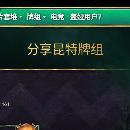
的代价
牌组攻略
片套堆
牌组
电竞
盖娅用户？
分享昆特牌组
161