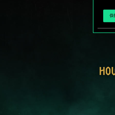
仅使
HO