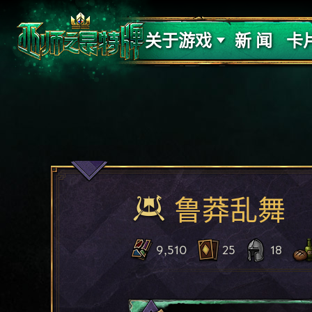
支持
力量
关于游戏
新 闻
卡
鲁莽乱舞
9,510
25
18