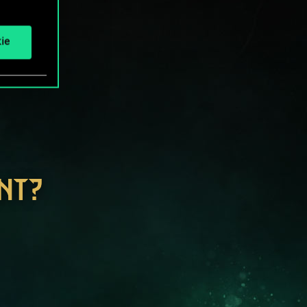
ie
NT?