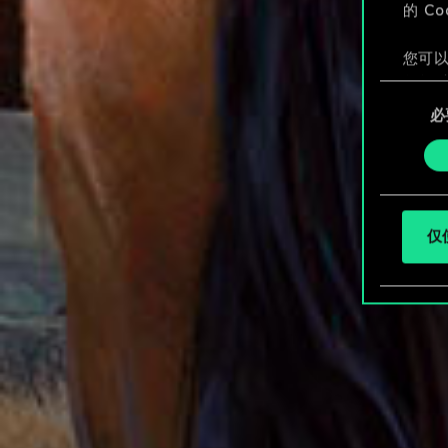
的 C
您可以
整您对
同
定"。
必
意
选
择
仅使