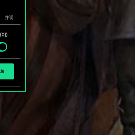
息，并调
"确
0})
ie