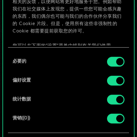
相关的反馈，以便网站将更好地服务于您。例如帮助
些！
我们在社交媒体上发现您，提供一些您可能会感兴趣
的东西，我们偶尔也可能与我们的合作伙伴分享我们
的 Cookie 片段。但是，使用所有这些非强制性的
Cookie 都需要提前获取您的许可。
给牌组命名并撰写攻略
您可以在下面的"设置"菜单中找到有关我们使用
编辑牌组
Cookie 的所有详细信息，并调整您对 Cookie 的偏
同
好。一旦您了解了其中的内容并准备好继续，请点
必要的
意
击"确定"。
或
选
择
偏好设置
浏览社区牌组
统计数据
营销({0})