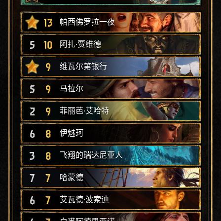
13
帕西佛罗拉一夜
5
10
阿扎·贾维德
9
维瓦尔第银行
5
9
马拉尔
2
9
菲丽芭·艾哈特
6
8
伊魅珂
3
8
飞翔的瑞达尼亚人
7
7
哈蒙德
6
7
艾瓦德·波索迪