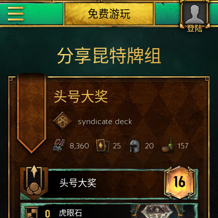
免费游玩
登陆
分享昆特牌组
头号大奖
syndicate
deck
8,360
25
20
157
16
头号大奖
0
虎眼石