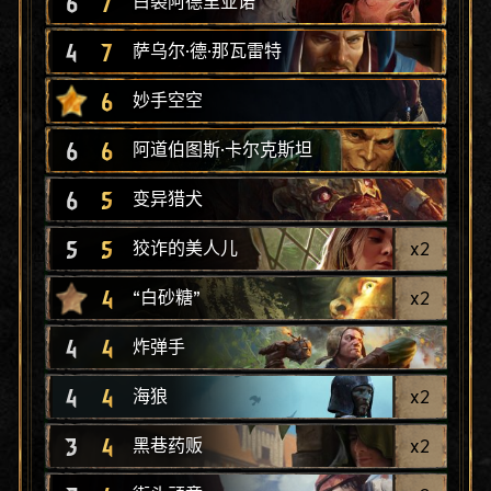
6
7
白裘阿德里亚诺
4
7
萨乌尔·德·那瓦雷特
6
妙手空空
6
6
阿道伯图斯·卡尔克斯坦
6
5
变异猎犬
5
5
x
2
狡诈的美人儿
4
x
2
“白砂糖”
4
4
炸弹手
4
4
x
2
海狼
3
4
x
2
黑巷药贩