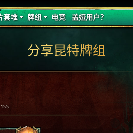
的代价
牌组攻略
片套堆
牌组
电竞
盖娅用户？
分享昆特牌组
155