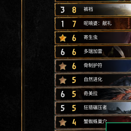
3
8
裤裆
1
7
呢喃婆：献礼
6
寄生虫
6
6
多瑞加雷
6
骨制护符
5
自然进化
6
5
奇美拉
5
5
狂猎碾压者
4
蟹蜘蛛巢穴