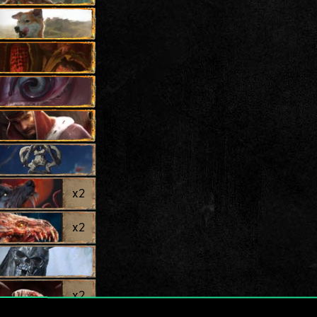
x
2
x
2
x
2