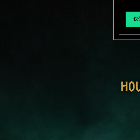
仅使
HO