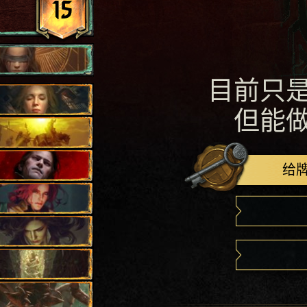
15
目前只
但能
给