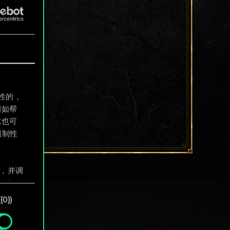
制性的，
例如帮
尔也可
强制性
息，并调
"确
0})