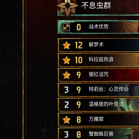
不息虫群
0
战术优势
12
解梦术
10
科拉兹热浪
9
猩红诅咒
3
9
特莉丝：心灵传动
2
9
温格堡的叶奈法
8
万魔窟
3
8
蟹蜘蛛巨兽