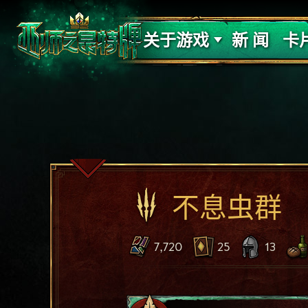
支持
力量
关于游戏
新 闻
卡
不息虫群
7,720
25
13