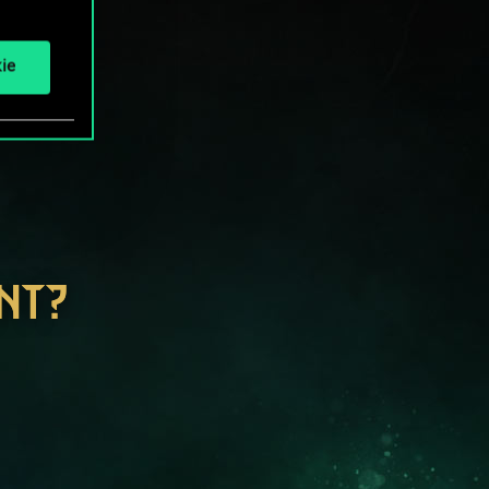
ie
NT?