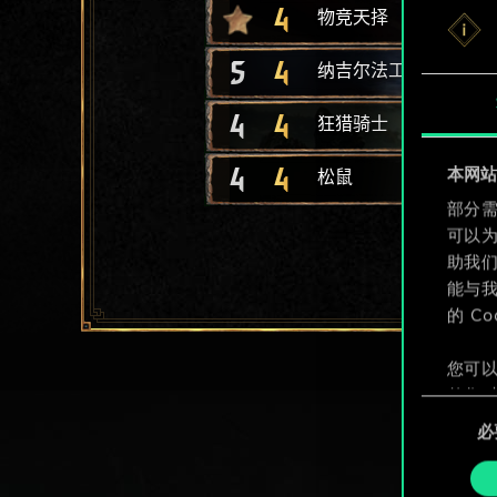
4
物竞天择
5
4
纳吉尔法工头
4
4
狂猎骑士
4
4
本网站使
松鼠
部分需
可以
助我
能与我
的 C
您可以
整您对
同
定"。
必
意
选
择