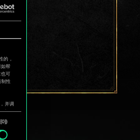
制性的，
例如帮
尔也可
强制性
息，并调
"确
0})