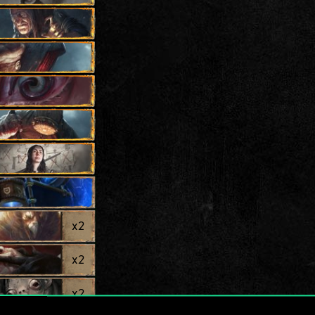
x
2
x
2
x
2