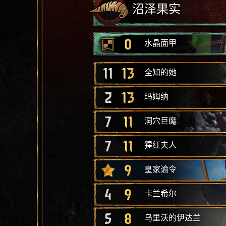
沼泽果实
0
水晶面甲
11
13
全知的她
2
13
玛姆纳
7
11
洞穴巨魔
7
11
猩红夫人
9
皇家谕令
4
9
卡兰希尔
5
8
乌里沃的伊达兰