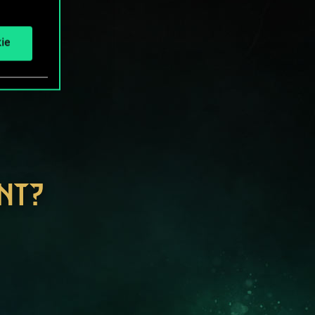
ie
NT?