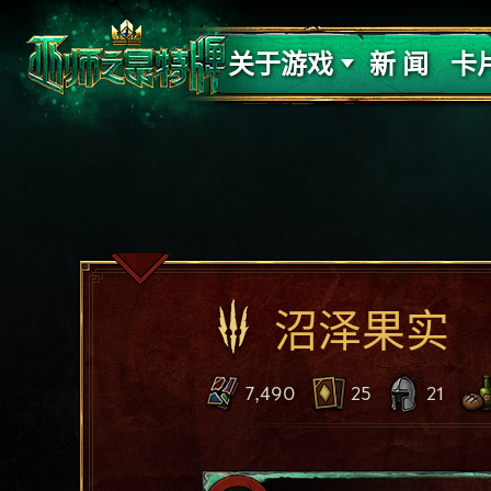
支持
力量
关于游戏
新 闻
卡
沼泽果实
7,490
25
21