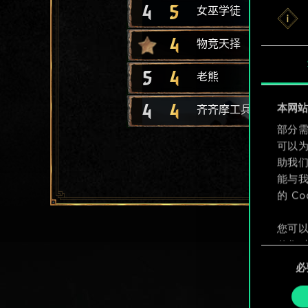
4
5
女巫学徒
4
物竞天择
5
4
老熊
4
4
本网站使
齐齐摩工兵
部分需
可以
助我
能与我
的 C
您可以
整您对
同
定"。
必
意
选
择