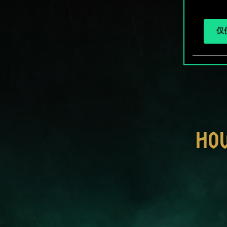
仅使
HO