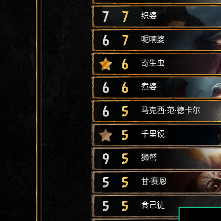
7
7
织婆
6
7
呢喃婆
6
寄生虫
6
6
煮婆
6
5
马克西·范·德卡尔
5
千里镜
9
5
狮鹫
5
5
甘·赛恩
5
5
食己徒