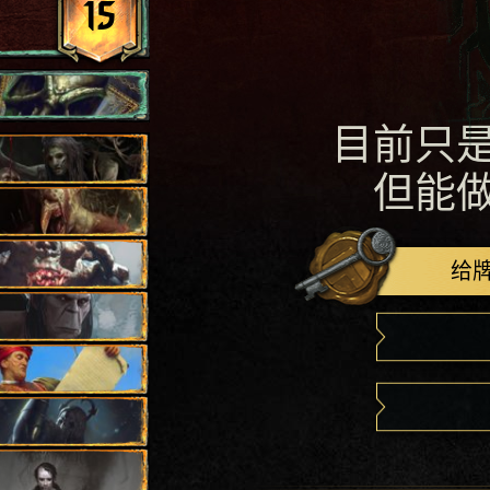
15
目前只
但能
给