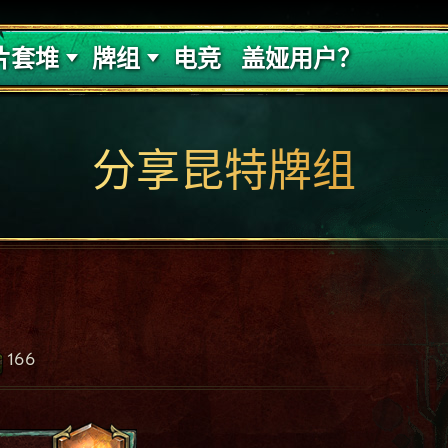
的代价
牌组攻略
片套堆
牌组
电竞
盖娅用户？
分享昆特牌组
166