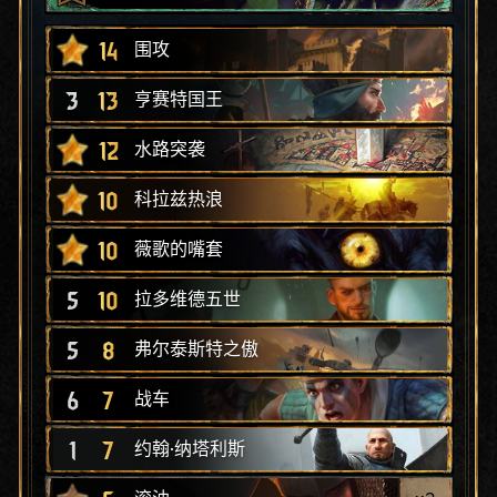
14
围攻
3
13
亨赛特国王
12
水路突袭
10
科拉兹热浪
10
薇歌的嘴套
5
10
拉多维德五世
5
8
弗尔泰斯特之傲
6
7
战车
1
7
约翰·纳塔利斯