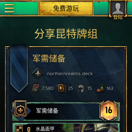
免费游玩
登陆
分享昆特牌组
军需储备
northernrealms
deck
7,580
25
15
163
16
军需储备
0
水晶面甲