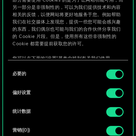
部分需要使用 Cookies 的是为了让网站功能可用，而
给牌组命名并撰写攻略
另一部分是非强制性的，可以为我们提供技术和内容
相关的反馈，以便网站将更好地服务于您。例如帮助
我们在社交媒体上发现您，提供一些您可能会感兴趣
编辑牌组
的东西，我们偶尔也可能与我们的合作伙伴分享我们
的 Cookie 片段。但是，使用所有这些非强制性的
或
Cookie 都需要提前获取您的许可。
您可以在下面的"设置"菜单中找到有关我们使用
浏览社区牌组
Cookie 的所有详细信息，并调整您对 Cookie 的偏
同
好。一旦您了解了其中的内容并准备好继续，请点
必要的
意
击"确定"。
选
择
偏好设置
统计数据
营销({0})