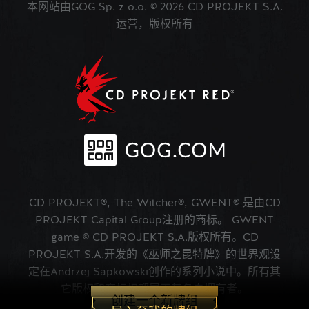
本网站由GOG Sp. z o.o. © 2026 CD PROJEKT S.A.
运营，版权所有
CD PROJEKT®, The Witcher®, GWENT® 是由CD
PROJEKT Capital Group注册的商标。 GWENT
game © CD PROJEKT S.A.版权所有。CD
PROJEKT S.A.开发的《巫师之昆特牌》的世界观设
定在Andrzej Sapkowski创作的系列小说中。所有其
它版权和商标权都属于其各自拥有者。
创建一个新牌组