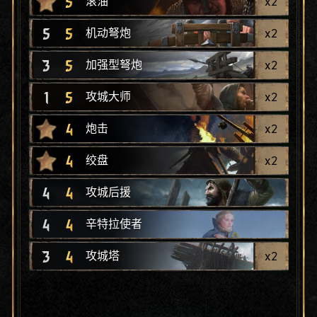
5
x
2
滚油
5
5
x
2
机动弩炮
3
5
x
2
加强型弩炮
1
5
x
2
攻城大师
4
x
2
炮击
4
x
2
绞盘
4
4
攻城后援
4
4
辛特拉使者
3
4
x
2
攻城塔