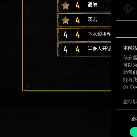
4
诓瞒
4
袭击
4
4
下水道匪帮
4
4
本网站使
半身人开锁贼
部分需
可以
助我
能与我
的 C
您可以
整您对
同
定"。
必
意
选
择