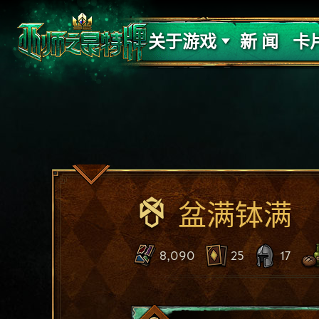
支持
力量
关于游戏
新 闻
卡
盆满钵满
8,090
25
17