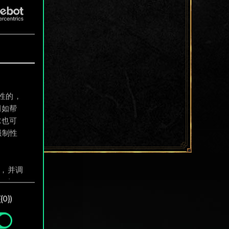
制性的，
例如帮
尔也可
强制性
息，并调
"确
0})