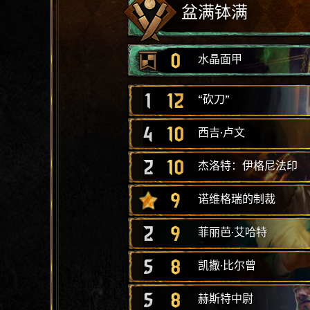
盆满钵满
0
水晶面甲
1
12
“砍刀”
4
10
西吉·卢文
2
10
杰洛特：伊格尼法印
9
诺维格瑞的制裁
2
9
菲丽芭·艾哈特
5
8
凯撒·比尔曾
5
8
赫斯特中尉