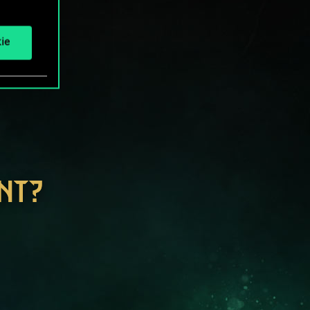
ie
NT?