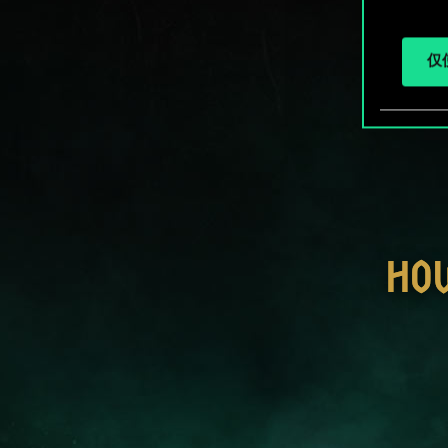
仅使
HO