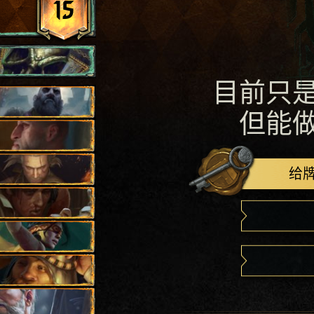
15
目前只
但能
给