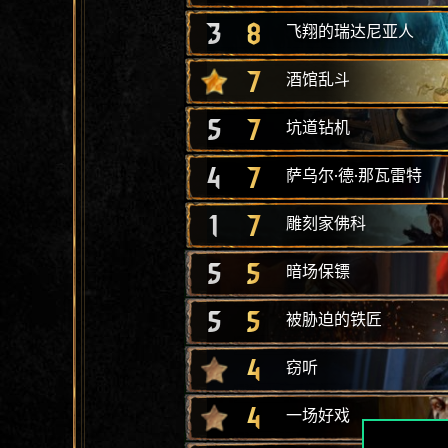
3
8
飞翔的瑞达尼亚人
7
酒馆乱斗
5
7
坑道钻机
4
7
萨乌尔·德·那瓦雷特
1
7
雕刻家佛科
5
5
暗场保镖
5
5
被胁迫的铁匠
4
窃听
4
一场好戏