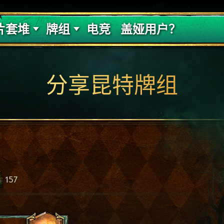
的代价
牌组攻略
片套堆
牌组
电竞
盖娅用户？
分享昆特牌组
157