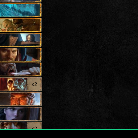
x
2
x
2