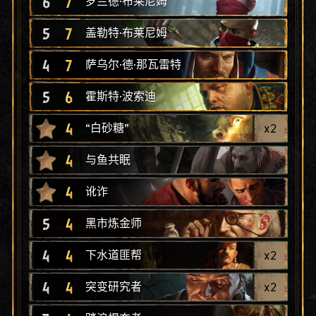
6
7
罗兰德·布莱尼姆
5
7
盖勒特·布莱尼姆
4
7
萨乌尔·德·那瓦雷特
5
6
霍斯特·波索迪
4
x
2
“白砂糖”
4
与鱼共眠
4
讹诈
5
4
黑市炼金师
4
4
x
2
下水道匪帮
4
4
x
2
突变研究者