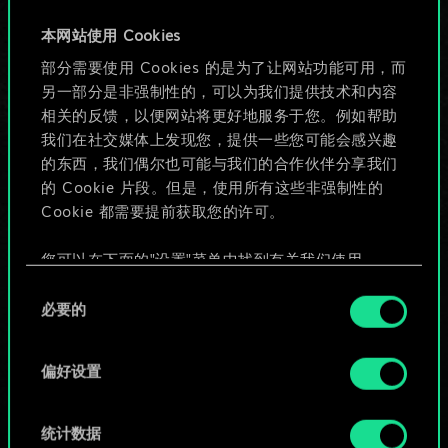
牌，但能做的不止这
本网站使用 Cookies
部分需要使用 Cookies 的是为了让网站功能可用，而
些！
另一部分是非强制性的，可以为我们提供技术和内容
相关的反馈，以便网站将更好地服务于您。例如帮助
我们在社交媒体上发现您，提供一些您可能会感兴趣
给牌组命名并撰写攻略
的东西，我们偶尔也可能与我们的合作伙伴分享我们
的 Cookie 片段。但是，使用所有这些非强制性的
Cookie 都需要提前获取您的许可。
编辑牌组
您可以在下面的"设置"菜单中找到有关我们使用
或
Cookie 的所有详细信息，并调整您对 Cookie 的偏
同
好。一旦您了解了其中的内容并准备好继续，请点
必要的
意
击"确定"。
浏览社区牌组
选
择
偏好设置
统计数据