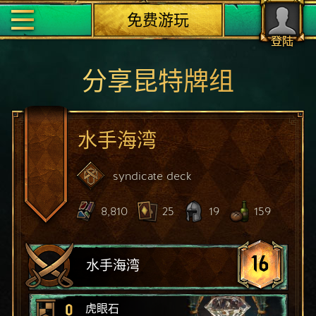
免费游玩
登陆
分享昆特牌组
水手海湾
syndicate
deck
8,810
25
19
159
16
水手海湾
0
虎眼石