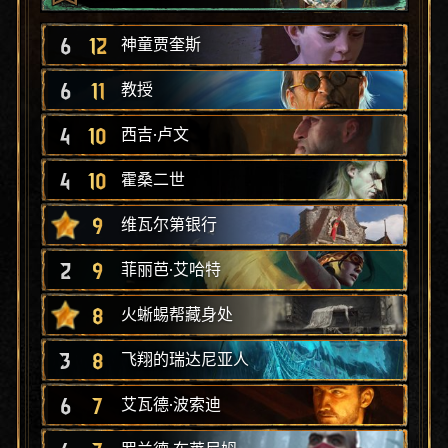
6
12
神童贾奎斯
6
11
教授
4
10
西吉·卢文
4
10
霍桑二世
9
维瓦尔第银行
2
9
菲丽芭·艾哈特
8
火蜥蜴帮藏身处
3
8
飞翔的瑞达尼亚人
6
7
艾瓦德·波索迪