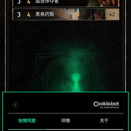
3
4
踏浪悍夺者
3
4
x
2
黑巷药贩
知情同意
详情
关于
目前只是分享了一套