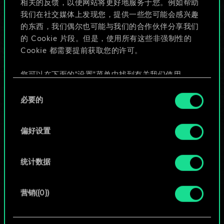
相关的反馈，以便网站将更好地服务于您。例如帮助
些！
我们在社交媒体上发现您，提供一些您可能会感兴趣
的东西，我们偶尔也可能与我们的合作伙伴分享我们
的 Cookie 片段。但是，使用所有这些非强制性的
Cookie 都需要提前获取您的许可。
给牌组命名并撰写攻略
您可以在下面的"设置"菜单中找到有关我们使用
编辑牌组
Cookie 的所有详细信息，并调整您对 Cookie 的偏
同
好。一旦您了解了其中的内容并准备好继续，请点
必要的
意
击"确定"。
或
选
择
偏好设置
浏览社区牌组
统计数据
营销({0})