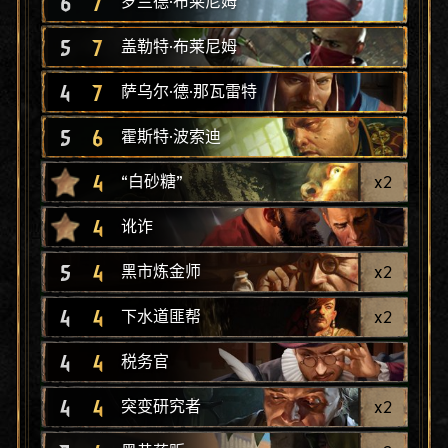
6
7
罗兰德·布莱尼姆
5
7
盖勒特·布莱尼姆
4
7
萨乌尔·德·那瓦雷特
5
6
霍斯特·波索迪
4
x
2
“白砂糖”
4
讹诈
5
4
x
2
黑市炼金师
4
4
x
2
下水道匪帮
4
4
税务官
4
4
x
2
突变研究者