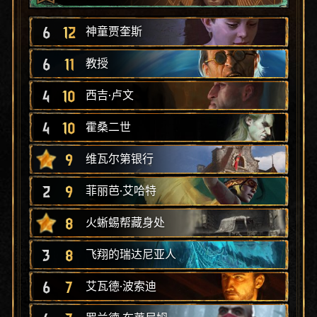
6
12
神童贾奎斯
6
11
教授
4
10
西吉·卢文
4
10
霍桑二世
9
维瓦尔第银行
2
9
菲丽芭·艾哈特
8
火蜥蜴帮藏身处
3
8
飞翔的瑞达尼亚人
6
7
艾瓦德·波索迪