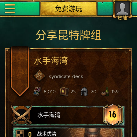
免费游玩
登陆
分享昆特牌组
水手海湾
syndicate
deck
8,010
25
20
159
16
水手海湾
0
战术优势