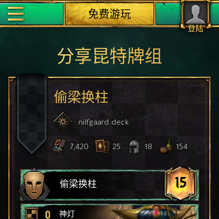
免费游玩
登陆
分享昆特牌组
偷梁换柱
nilfgaard
deck
7,420
25
18
154
15
偷梁换柱
0
神灯