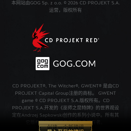
本网站由GOG Sp. z o.o. © 2026 CD PROJEKT S.A.
运营，版权所有
CD PROJEKT®, The Witcher®, GWENT® 是由CD
PROJEKT Capital Group注册的商标。 GWENT
game © CD PROJEKT S.A.版权所有。CD
PROJEKT S.A.开发的《巫师之昆特牌》的世界观设
定在Andrzej Sapkowski创作的系列小说中。所有其
它版权和商标权都属于其各自拥有者。
创建一个新牌组