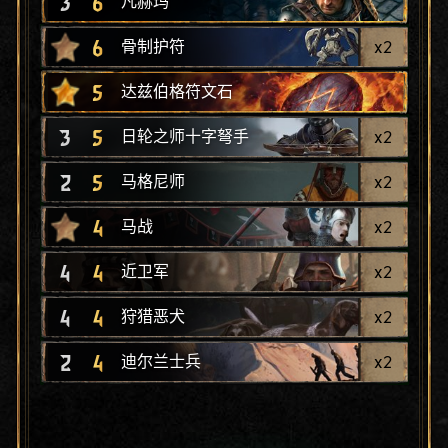
3
6
凡赫玛
6
x
2
骨制护符
5
达兹伯格符文石
3
5
x
2
日轮之师十字弩手
2
5
x
2
马格尼师
4
x
2
马战
4
4
x
2
近卫军
4
4
x
2
狩猎恶犬
2
4
x
2
迪尔兰士兵