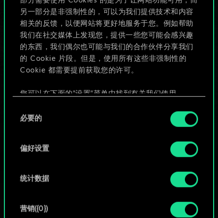
部分需要使用 Cookies 的是为了让网站功能可用，而
给牌组命名并撰写攻略
另一部分是非强制性的，可以为我们提供技术和内容
相关的反馈，以便网站将更好地服务于您。例如帮助
我们在社交媒体上发现您，提供一些您可能会感兴趣
编辑牌组
的东西，我们偶尔也可能与我们的合作伙伴分享我们
的 Cookie 片段。但是，使用所有这些非强制性的
或
Cookie 都需要提前获取您的许可。
您可以在下面的"设置"菜单中找到有关我们使用
浏览社区牌组
Cookie 的所有详细信息，并调整您对 Cookie 的偏
同
好。一旦您了解了其中的内容并准备好继续，请点
必要的
意
击"确定"。
选
择
偏好设置
统计数据
营销({0})