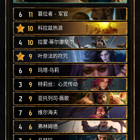
6
11
篡位者 - 军官
10
科拉兹热浪
4
10
拉蒙·蒂尔康奈尔
9
叶奈法的符咒
6
9
玛塔·乌莉
3
9
特莉丝：心灵传动
2
9
亚托列司·薇歌
7
6
维尔海夫
4
6
弗林姆德