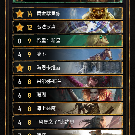
14
黄金孽鬼像
12
魔法罗盘
8
9
希里：新星
4
9
萝卜
8
海恩卡维赫
6
8
碧尔娜·布兰
6
8
珊瑚
4
8
海上恶魔
4
8
“风暴之子”比约恩