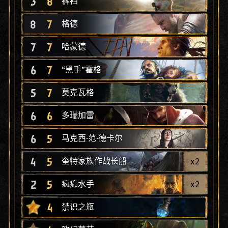
3
8
裤裆
8
7
格德
7
7
哈蒙德
6
7
“黑手”霍格
5
7
莫克瓦格
6
6
多瑞加雷
6
5
马克西·范·德卡尔
4
5
x
2
奎特家族作战长船
2
5
x
2
疯癫水手
4
禁识之瓶