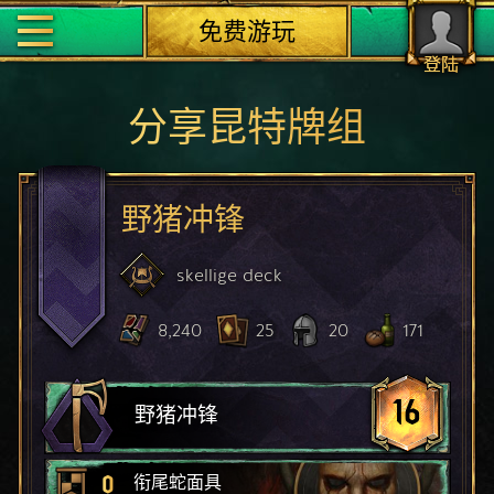
免费游玩
登陆
分享昆特牌组
野猪冲锋
skellige
deck
8,240
25
20
171
16
野猪冲锋
0
衔尾蛇面具