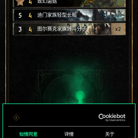
4
致幻菌菇
5
4
迪门家族轻型长船
3
4
x
2
图尔赛克家族好斗分子
知情同意
详情
关于