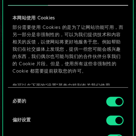
目前只是分享了一套
本网站使用 Cookies
牌，但能做的不止这
部分需要使用 Cookies 的是为了让网站功能可用，而
另一部分是非强制性的，可以为我们提供技术和内容
些！
相关的反馈，以便网站将更好地服务于您。例如帮助
我们在社交媒体上发现您，提供一些您可能会感兴趣
的东西，我们偶尔也可能与我们的合作伙伴分享我们
给牌组命名并撰写攻略
的 Cookie 片段。但是，使用所有这些非强制性的
Cookie 都需要提前获取您的许可。
编辑牌组
您可以在下面的"设置"菜单中找到有关我们使用
Cookie 的所有详细信息，并调整您对 Cookie 的偏
同
或
好。一旦您了解了其中的内容并准备好继续，请点
必要的
意
击"确定"。
选
浏览社区牌组
择
偏好设置