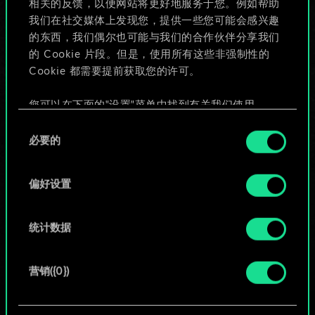
相关的反馈，以便网站将更好地服务于您。例如帮助
些！
我们在社交媒体上发现您，提供一些您可能会感兴趣
的东西，我们偶尔也可能与我们的合作伙伴分享我们
的 Cookie 片段。但是，使用所有这些非强制性的
Cookie 都需要提前获取您的许可。
给牌组命名并撰写攻略
您可以在下面的"设置"菜单中找到有关我们使用
编辑牌组
Cookie 的所有详细信息，并调整您对 Cookie 的偏
同
好。一旦您了解了其中的内容并准备好继续，请点
必要的
意
击"确定"。
或
选
择
偏好设置
浏览社区牌组
统计数据
营销({0})