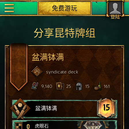
免费游玩
登陆
分享昆特牌组
盆满钵满
syndicate
deck
9,140
25
15
161
15
盆满钵满
0
虎眼石