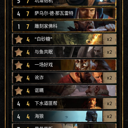
5
7
坑道钻机
4
7
萨乌尔·德·那瓦雷特
1
7
雕刻家佛科
4
x
2
“白砂糖”
4
x
2
与鱼共眠
4
一场好戏
4
x
2
讹诈
4
诓瞒
4
4
x
2
下水道匪帮
4
4
x
2
海狼