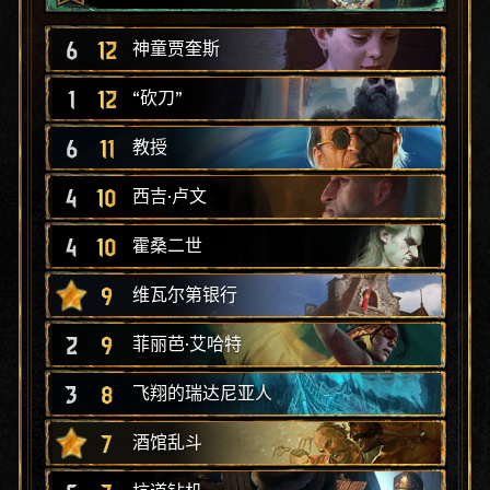
6
12
神童贾奎斯
1
12
“砍刀”
6
11
教授
4
10
西吉·卢文
4
10
霍桑二世
9
维瓦尔第银行
2
9
菲丽芭·艾哈特
3
8
飞翔的瑞达尼亚人
7
酒馆乱斗