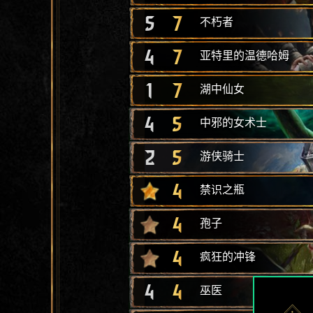
5
7
不朽者
4
7
亚特里的温德哈姆
1
7
湖中仙女
4
5
中邪的女术士
2
5
游侠骑士
4
禁识之瓶
4
孢子
4
疯狂的冲锋
4
4
巫医