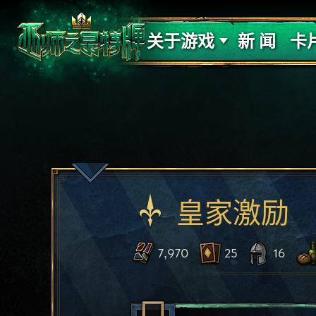
支持
力量
关于游戏
新 闻
卡
皇家激励
7,970
25
16