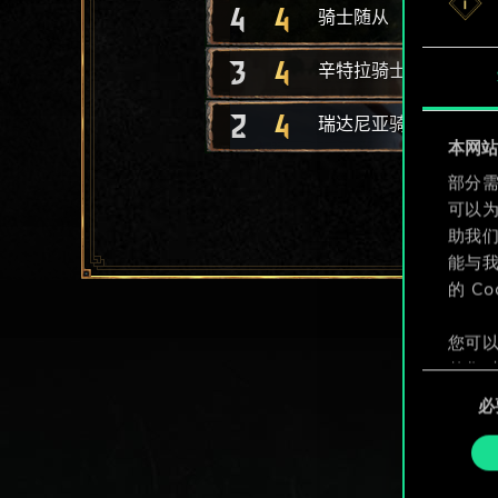
4
4
骑士随从
3
4
辛特拉骑士
2
4
瑞达尼亚骑士
本网站使
部分需
可以
助我
能与我
的 C
您可以
整您对
同
定"。
必
意
选
择