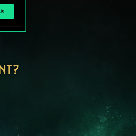
ie
NT?