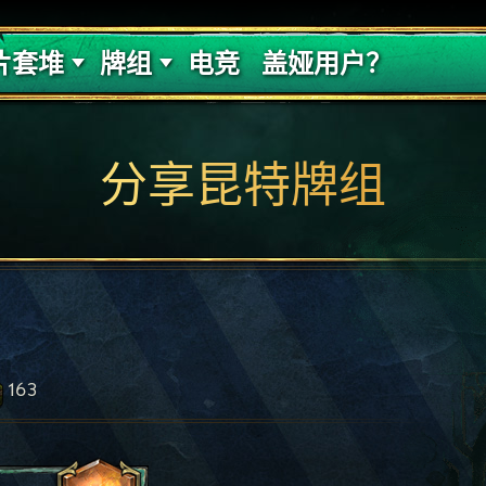
的代价
牌组攻略
片套堆
牌组
电竞
盖娅用户？
分享昆特牌组
163