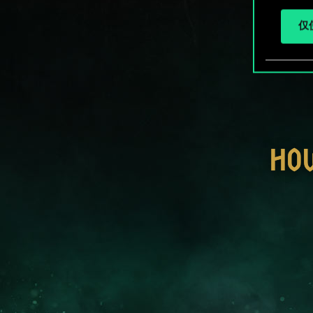
仅使
HO