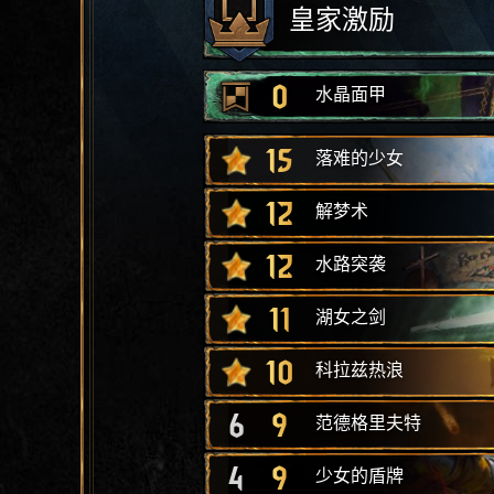
皇家激励
0
水晶面甲
15
落难的少女
12
解梦术
12
水路突袭
11
湖女之剑
10
科拉兹热浪
6
9
范德格里夫特
4
9
少女的盾牌