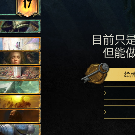
17
目前只
但能
给