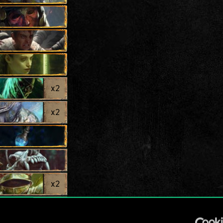
x
2
x
2
x
2