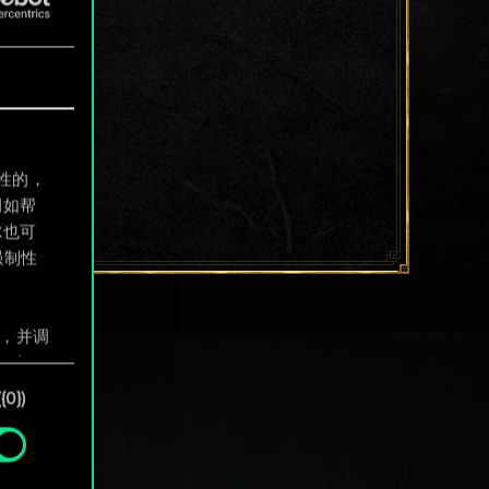
制性的，
例如帮
尔也可
强制性
息，并调
"确
0})